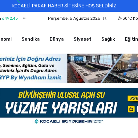
KOCAELİ PARAF HABER SİTESİNE HOŞ GELDİNİZ
n
6492.45
Perşembe, 6 Ağustos 2026
30°C Ko
onomi
Sendika
Dünya
Siyaset
Sağlık
Eğiti