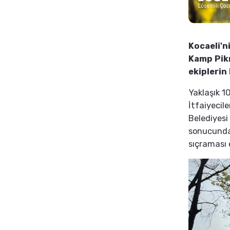
Kocaeli'n
Kamp Pikn
ekiplerin 
Yaklaşık 1
İtfaiyecile
Belediyesi
sonucunda 
sıçraması 