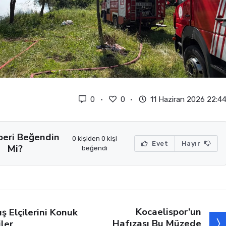
0
0
11 Haziran 2026 22:4
beri Beğendin
0 kişiden 0 kişi
Evet
Hayır
Mi?
beğendi
Kocaelispor’un
ış Elçilerini Konuk
Hafızası Bu Müzede
iler