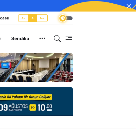
caeli
A-
A
A+
m
Sendika