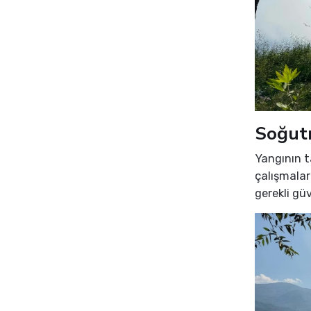
Soğut
Yangının 
çalışmaları
gerekli güv