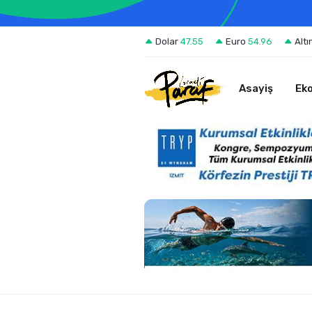
Dolar
47.55
Euro
54.96
Altı
Asayiş
Ek