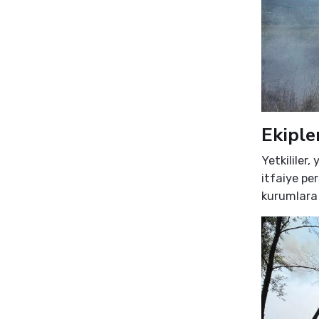
Ekiple
Yetkililer
itfaiye pe
kurumlara 