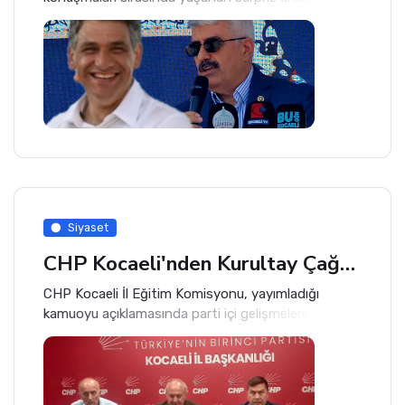
programa damga vurdu.
Siyaset
CHP Kocaeli'nden Kurultay Çağrısı
CHP Kocaeli İl Eğitim Komisyonu, yayımladığı
kamuoyu açıklamasında parti içi gelişmelere ilişkin
değerlendirmelerde bulunularak Genel Başkan Özgür
Özel'e destek mesajı verdildi.