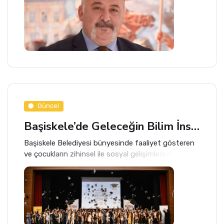
Güncel
Başiskele’de Geleceğin Bilim İnsanları Kep Attı
Başiskele Belediyesi bünyesinde faaliyet gösteren
ve çocukların zihinsel ile sosyal gelişimlerine büyük
katkı sağlayan Başiskele Çocuk Üniversitesi, 2025-
2026 Eğitim-Öğretim yılı mezunlarını muhteşem bir
törenle uğurladı.