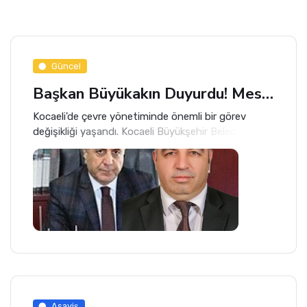
Güncel
Başkan Büyükakın Duyurdu! Mesut Önem Kocaeli İl Müdürü Oldu
Kocaeli'de çevre yönetiminde önemli bir görev
değişikliği yaşandı. Kocaeli Büyükşehir Belediyesi
Çevre Koruma ve Kontrol Dairesi Başkanı Mesut
Önem, Çevre, Şehircilik ve İklim Değişikliği Kocaeli İl
Müdürlüğü görevine atandı.
Asayiş