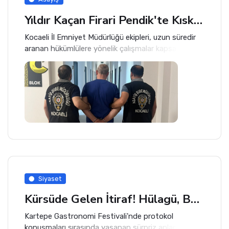
Yıldır Kaçan Firari Pendik'te Kıskıvrak Yakalandı
Kocaeli İl Emniyet Müdürlüğü ekipleri, uzun süredir
aranan hükümlülere yönelik çalışmalar kapsamında
önemli bir operasyona imza attı. Hakkında toplam
24 yıl kesinleşmiş hapis cezası ve 1. 000 TL adli
para cezası bulunan F. D.
Siyaset
Kürsüde Gelen İtiraf! Hülagü, Başkan Kocaman'ın İkinci İsmini İlk Kez Duydu
Kartepe Gastronomi Festivali'nde protokol
konuşmaları sırasında yaşanan sürpriz anlar,