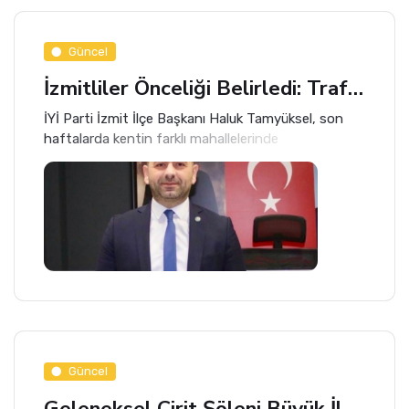
Güncel
İzmitliler Önceliği Belirledi: Trafik Ve Deprem İlk Sırada
İYİ Parti İzmit İlçe Başkanı Haluk Tamyüksel, son
haftalarda kentin farklı mahallelerinde
gerçekleştirilen kapsamlı saha çalışmasının ilk
bulgularını kamuoyuyla paylaştı.
Güncel
Geleneksel Cirit Şöleni Büyük İlgi Gördü