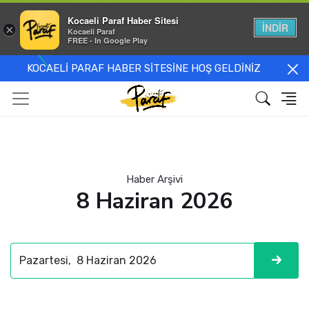
Kocaeli Paraf Haber Sitesi
İNDİR
×
Kocaeli Paraf
FREE - In Google Play
KOCAELİ PARAF HABER SİTESİNE HOŞ GELDİNİZ
Haber Arşivi
8 Haziran 2026