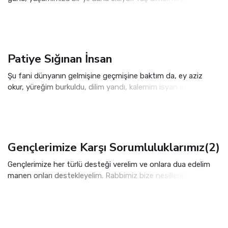
bunu durdurabilecek hiçbir güç yok. Ancak yaşlanmak,
sandığımız kadar sadece takvimle ilgili değil.
Patiye Sığınan İnsan
Şu fani dünyanın gelmişine geçmişine baktım da, ey aziz
okur, yüreğim burkuldu, dilim yandı, kalemim isyan etti.
Sokaklarda geziyorum, parklarda oturuyorum, kafelerde
soluklanıyorum; gördüğüm manzara karşısında ne diyeceğimi
şaşırıyorum.
Gençlerimize Karşı Sorumluluklarımız(2)
Gençlerimize her türlü desteği verelim ve onlara dua edelim
manen onları destekleyelim. Rabbimiz bize nesillerine dua
eden Hz. İbrahim’in dualarını örnek olarak vermektedir.