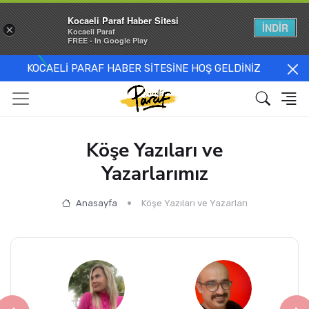
Kocaeli Paraf Haber Sitesi
İNDİR
×
Kocaeli Paraf
FREE - In Google Play
KOCAELİ PARAF HABER SİTESİNE HOŞ GELDİNİZ
Köşe Yazıları ve
Yazarlarımız
Anasayfa
Köşe Yazıları ve Yazarları