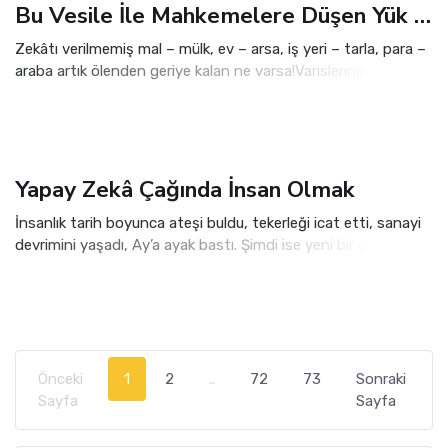
Bu Vesile İle Mahkemelere Düşen Yük De Hafifler...
Zekâtı verilmemiş mal – mülk, ev – arsa, iş yeri – tarla, para –
araba artık ölenden geriye kalan ne varsa!Varislerinin başına
bela oluyor.
Yapay Zekâ Çağında İnsan Olmak
İnsanlık tarih boyunca ateşi buldu, tekerleği icat etti, sanayi
devrimini yaşadı, Ay’a ayak bastı. Şimdi ise yeni bir eşiğin
önünde duruyoruz: Yapay zekâ çağı. Artık bilgiye ulaşmak için
saatlerce araştırma yapmamıza gerek yok.
Önceki
1
2
..
72
73
Sonraki
Sayfa
Sayfa