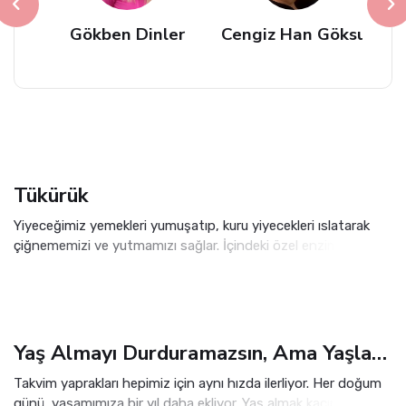
AN
Gökben Dinler
Cengiz Han Göksu
Tükürük
Yiyeceğimiz yemekleri yumuşatıp, kuru yiyecekleri ıslatarak
çiğnememizi ve yutmamızı sağlar. İçindeki özel enzimler
sayesinde nişasta gibi besinleri ağzımızda parçalayıp,
sindirimi başlatır.
Yaş Almayı Durduramazsın, Ama Yaşlanmayı Yavaşlatabilirsin
Takvim yaprakları hepimiz için aynı hızda ilerliyor. Her doğum
günü, yaşamımıza bir yıl daha ekliyor. Yaş almak kaçınılmaz;