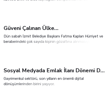
ülkemizin ve milletimizin kalkınmasında ve yükselmesinde
önemli vazifeler görürler.
Güveni Çalınan Ülke…
Dün sabah İzmit Belediye Başkanı Fatma Kaplan Hürriyet ve
beraberindeki çok sayıda kişinin gözaltına alınmasıyla Türkiye
bir güne daha sarsıcı bir haberle uyandı. Soruşturmanın hukuki
boyutu elbette yargının konusu.
Sosyal Medyada Emlak İlanı Dönemi Değişti: Artık Her Paylaşım Serbest Değil
Gayrimenkul sektörü, son yılların en önemli dijital
dönüşümlerinden birini yaşıyor.