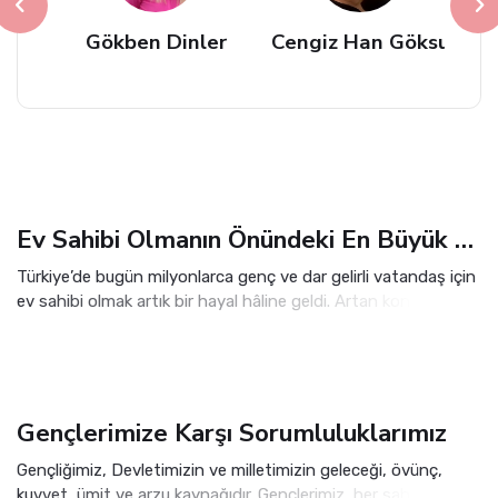
AN
Gökben Dinler
Cengiz Han Göksu
Ev Sahibi Olmanın Önündeki En Büyük Engel: Finansman
Türkiye’de bugün milyonlarca genç ve dar gelirli vatandaş için
ev sahibi olmak artık bir hayal hâline geldi. Artan konut
fiyatları, yüksek kredi faizleri ve peşinat yükü, insanların
yıllarca çalışmasına rağmen kendi evine kavuşmasını
zorlaştırıyor.
Gençlerimize Karşı Sorumluluklarımız
Gençliğimiz, Devletimizin ve milletimizin geleceği, övünç,
kuvvet, ümit ve arzu kaynağıdır. Gençlerimiz, her sahada,