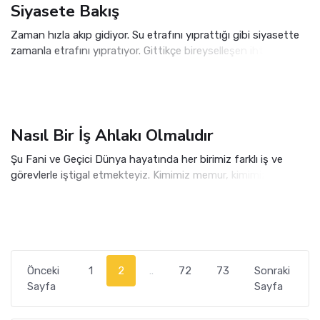
Siyasete Bakış
Zaman hızla akıp gidiyor. Su etrafını yıprattığı gibi siyasette
zamanla etrafını yıpratıyor. Gittikçe bireyselleşen ihtiyaçlar,
siyasetin çirkinleşmesini neden oluyor. Ülke insanı, ülke
hedeflerinin ikinci plana atıldığını çabuk anlıyor.
Nasıl Bir İş Ahlakı Olmalıdır
Şu Fani ve Geçici Dünya hayatında her birimiz farklı iş ve
görevlerle iştigal etmekteyiz. Kimimiz memur, kimimiz amiriz;
kimimiz işçiyiz, kimimiz işvereniz. Allah katında bizi değerli
kılan, ne mesleğimizdir ne de konumumuzdur.
Önceki
1
2
..
72
73
Sonraki
Sayfa
Sayfa