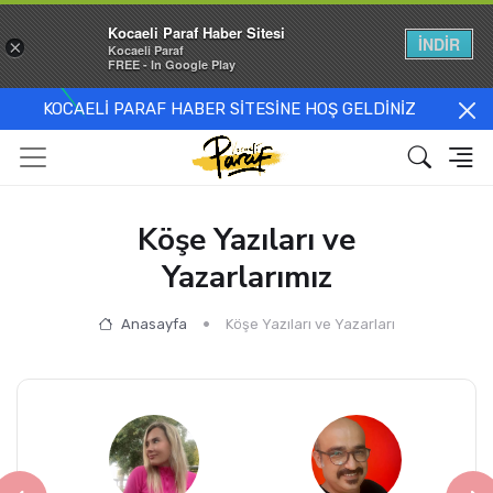
Kocaeli Paraf Haber Sitesi
İNDİR
×
Kocaeli Paraf
FREE - In Google Play
KOCAELİ PARAF HABER SİTESİNE HOŞ GELDİNİZ
Köşe Yazıları ve
Yazarlarımız
Anasayfa
Köşe Yazıları ve Yazarları