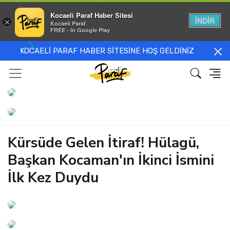
Kocaeli Paraf Haber Sitesi
İNDİR
×
Kocaeli Paraf
FREE - In Google Play
KOCAELİ PARAF HABER SİTESİNE HOŞ GELDİNİZ
Kürsüde Gelen İtiraf! Hülagü,
Başkan Kocaman'ın İkinci İsmini
İlk Kez Duydu