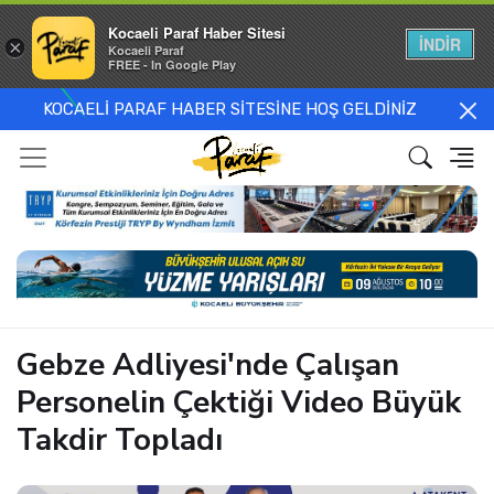
Kocaeli Paraf Haber Sitesi
İNDİR
×
Kocaeli Paraf
FREE - In Google Play
KOCAELİ PARAF HABER SİTESİNE HOŞ GELDİNİZ
Gebze Adliyesi'nde Çalışan
Personelin Çektiği Video Büyük
Takdir Topladı