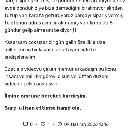
parça sipariş vermiş, 10 gündür neden aramıyorsunuz
evde donduk diye bize demediğini bırakmıyor elinden
tutup yan tarafa götürüyoruz parçayı sipariş vermiş
telefonun adres isim bırakmamış yan firma da 8
gündür gelip almasını bekliyor(!)
Yazarsam çok uzar bir gün gelin özellikle size
milletimizin bir kısmını anlatayım birlikte
endişelenelim!
Özetle o videoyu çeken memur arkadaşın bu konu
insani ve milli bir görevi olsun ve lütfen düzenli
videolar çekip paylaşsın.
İlmine ömrüne bereket kardeşim.
Sürç-ü lisan ettimse hamd ola.
0
1
09 Haziran 2026 13:16