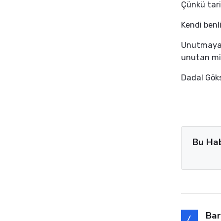
Çünkü tari
Kendi benl
Unutmayal
unutan mil
Dadal Göks
Bu Ha
Bar