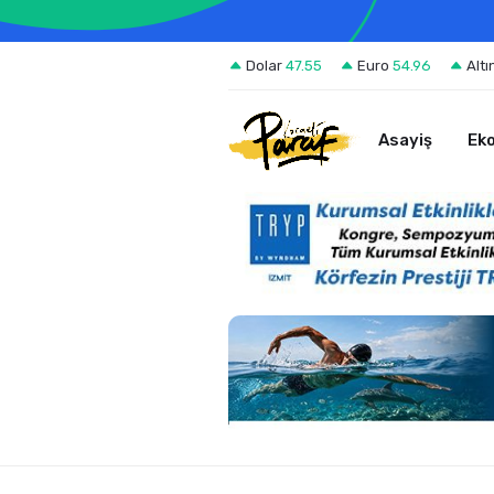
Dolar
47.55
Euro
54.96
Altı
Asayiş
Ek