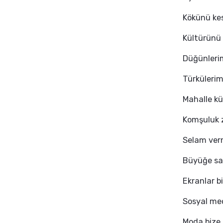
Kökünü ke
Kültürünü 
Düğünlerim
Türkülerim
Mahalle kü
Komşuluk z
Selam ver
Büyüğe say
Ekranlar b
Sosyal med
Moda bize 