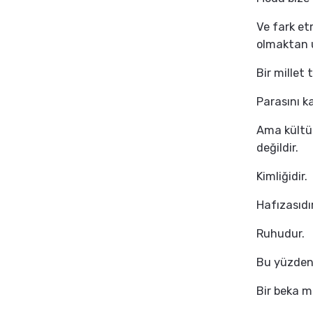
Ve fark e
olmaktan 
Bir millet
Parasını k
Ama kültür
değildir.
Kimliğidir.
Hafızasıdır
Ruhudur.
Bu yüzden 
Bir beka me