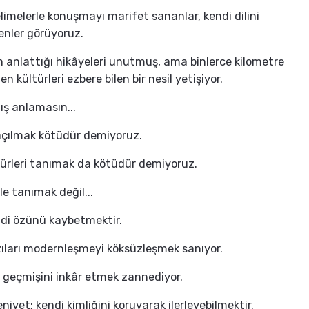
limelerle konuşmayı marifet sananlar, kendi dilini
nler görüyoruz.
n anlattığı hikâyeleri unutmuş, ama binlerce kilometre
n kültürleri ezbere bilen bir nesil yetişiyor.
ış anlamasın...
çılmak kötüdür demiyoruz.
ürleri tanımak da kötüdür demiyoruz.
 tanımak değil...
di özünü kaybetmektir.
ları modernleşmeyi köksüzleşmek sanıyor.
 geçmişini inkâr etmek zannediyor.
iyet; kendi kimliğini koruyarak ilerleyebilmektir.