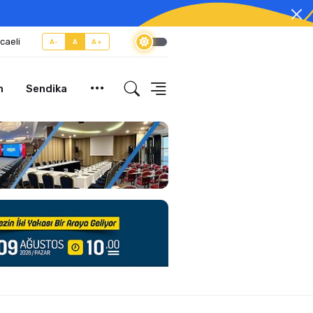
caeli
A-
A
A+
m
Sendika