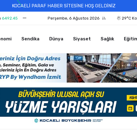
KOCAELİ PARAF HABER SİTESİNE HOŞ GELDİNİZ
n
6492.45
Perşembe, 6 Ağustos 2026
29°C Ko
onomi
Sendika
Dünya
Siyaset
Sağlık
Eğiti