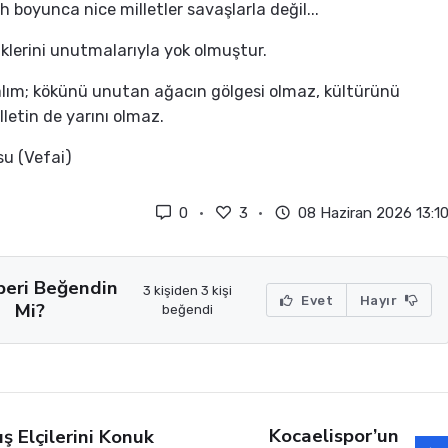
h boyunca nice milletler savaşlarla değil...
iklerini unutmalarıyla yok olmuştur.
ım; kökünü unutan ağacın gölgesi olmaz, kültürünü
letin de yarını olmaz.
u (Vefai)
0
3
08 Haziran 2026 13:1
beri Beğendin
3 kişiden 3 kişi
Evet
Hayır
Mi?
beğendi
Kocaelispor’un
ış Elçilerini Konuk