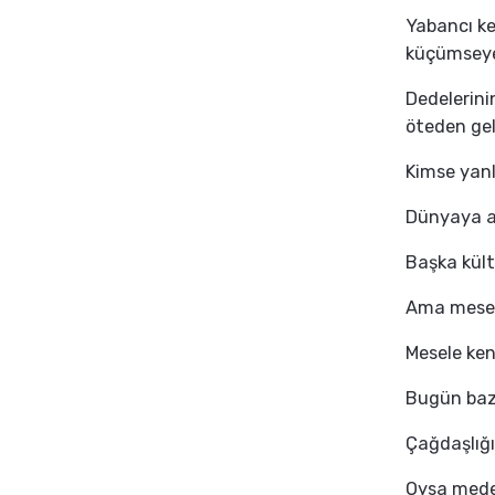
Yabancı ke
küçümseye
Dedelerini
öteden gele
Kimse yanl
Dünyaya a
Başka kült
Ama mesele
Mesele ken
Bugün bazı
Çağdaşlığı
Oysa meden