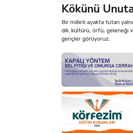
Kökünü Unuta
Bir milleti ayakta tutan yaln
dili, kültürü, örfü, geleneğ
gençler görüyoruz.