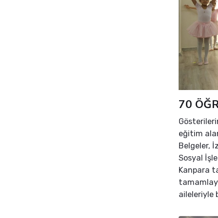
70 ÖĞR
Gösteriler
eğitim ala
Belgeler, 
Sosyal İşl
Kanpara ta
tamamlayan
aileleriyle