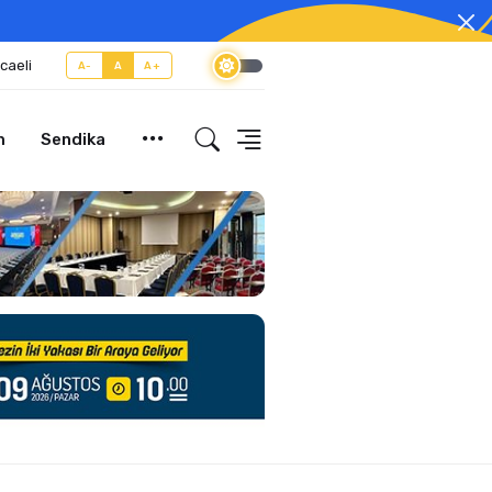
caeli
A-
A
A+
m
Sendika