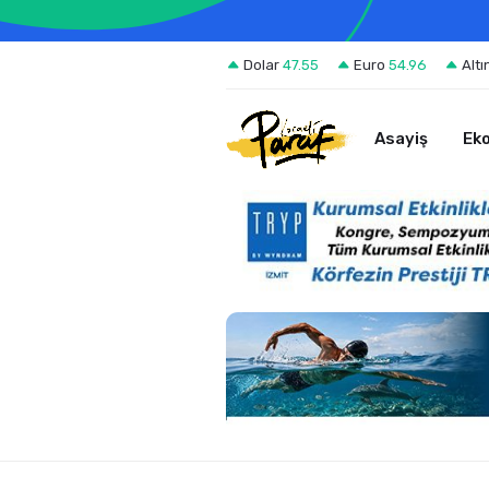
Dolar
47.55
Euro
54.96
Altı
Asayiş
Ek