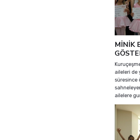
MİNİK
GÖSTE
Kuruçeşme
aileleri de
süresince ö
sahneleyere
ailelere gu