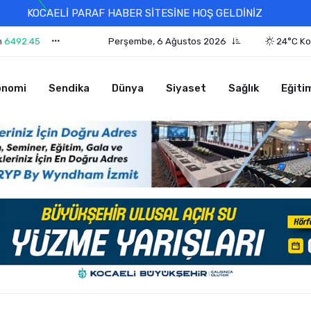
KOCAELİ PARAF HABER SİTESİNE HOŞ GELDİNİZ
n
6492.45
Perşembe, 6 Ağustos 2026
24°C Ko
onomi
Sendika
Dünya
Siyaset
Sağlık
Eğiti