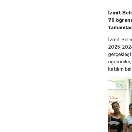
İzmit Bel
70 öğrenc
tamamlad
İzmit Bele
2025-2026
gerçekleşt
öğrenciler
katılım be