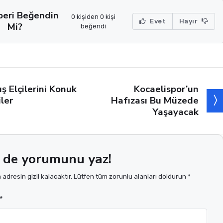
beri Beğendin
0 kişiden 0 kişi
Evet
Hayır
Mi?
beğendi
Kocaelispor’un
ış Elçilerini Konuk
Hafızası Bu Müzede
iler
Yaşayacak
 de yorumunu yaz!
adresin gizli kalacaktır. Lütfen tüm zorunlu alanları doldurun *
*