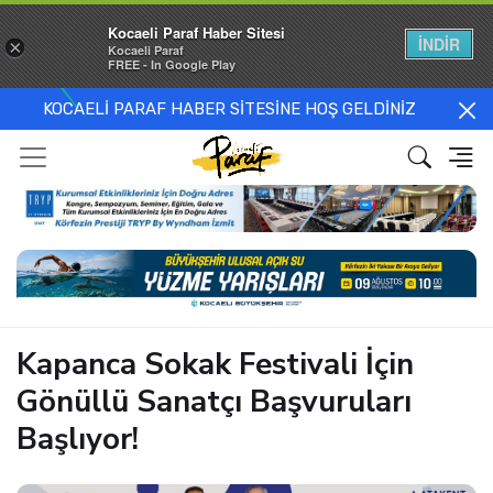
Kocaeli Paraf Haber Sitesi
İNDİR
×
Kocaeli Paraf
FREE - In Google Play
KOCAELİ PARAF HABER SİTESİNE HOŞ GELDİNİZ
Kapanca Sokak Festivali İçin
Gönüllü Sanatçı Başvuruları
Başlıyor!