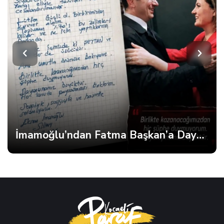
İmamoğlu’ndan Fatma Başkan’a Dayanışma Mektubu