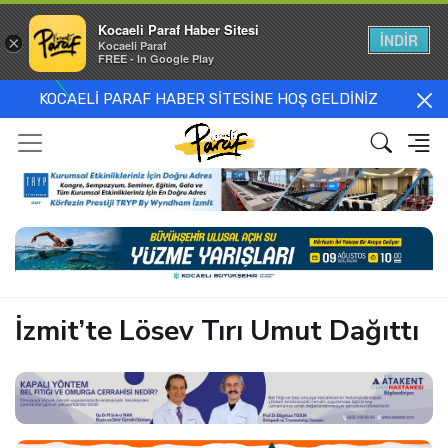
Kocaeli Paraf Haber Sitesi
İNDİR
×
Kocaeli Paraf
FREE - In Google Play
KOCAELİ PARAF HABER SİTESİNE HOŞ GELDİNİZ
İzmit’te Lösev Tırı Umut Dağıttı