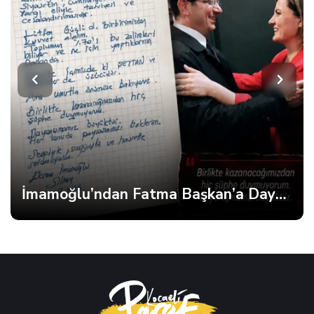
İmamoğlu’ndan Fatma Başkan’a Dayanışma Mektubu