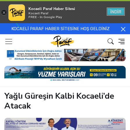
Kocaeli Paraf Haber Sitesi
İNDİR
×
Kocaeli Paraf
FREE - In Google Play
KOCAELİ PARAF HABER SİTESİNE HOŞ GELDİNİZ
Yağlı Güreşin Kalbi Kocaeli’de
Atacak