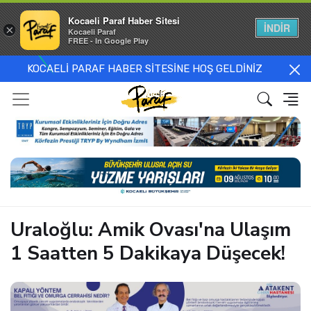
Kocaeli Paraf Haber Sitesi
İNDİR
×
Kocaeli Paraf
FREE - In Google Play
KOCAELİ PARAF HABER SİTESİNE HOŞ GELDİNİZ
Uraloğlu: Amik Ovası'na Ulaşım
1 Saatten 5 Dakikaya Düşecek!