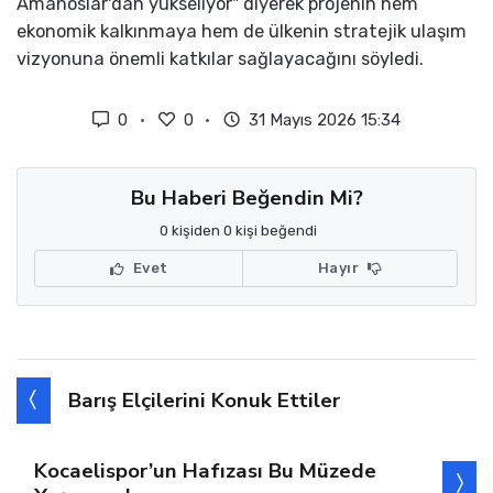
Amanoslar'dan yükseliyor" diyerek projenin hem
ekonomik kalkınmaya hem de ülkenin stratejik ulaşım
vizyonuna önemli katkılar sağlayacağını söyledi.
0
0
31 Mayıs 2026 15:34
Bu Haberi Beğendin Mi?
0 kişiden 0 kişi beğendi
Evet
Hayır
Barış Elçilerini Konuk Ettiler
Kocaelispor’un Hafızası Bu Müzede