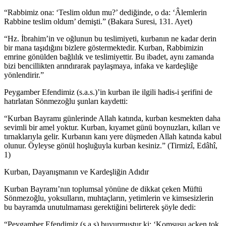
“Rabbimiz ona: ‘Teslim oldun mu?’ dediğinde, o da: ‘Âlemlerin
Rabbine teslim oldum’ demişti.” (Bakara Suresi, 131. Ayet)
“Hz. İbrahim’in ve oğlunun bu teslimiyeti, kurbanın ne kadar derin
bir mana taşıdığını bizlere göstermektedir. Kurban, Rabbimizin
emrine gönülden bağlılık ve teslimiyettir. Bu ibadet, aynı zamanda
bizi bencillikten arındırarak paylaşmaya, infaka ve kardeşliğe
yönlendirir.”
Peygamber Efendimiz (s.a.s.)’in kurban ile ilgili hadis-i şerifini de
hatırlatan Sönmezoğlu şunları kaydetti:
“Kurban Bayramı günlerinde Allah katında, kurban kesmekten daha
sevimli bir amel yoktur. Kurban, kıyamet günü boynuzları, kılları ve
tırnaklarıyla gelir. Kurbanın kanı yere düşmeden Allah katında kabul
olunur. Öyleyse gönül hoşluğuyla kurban kesiniz.” (Tirmizî, Edâhî,
1)
Kurban, Dayanışmanın ve Kardeşliğin Adıdır
Kurban Bayramı’nın toplumsal yönüne de dikkat çeken Müftü
Sönmezoğlu, yoksulların, muhtaçların, yetimlerin ve kimsesizlerin
bu bayramda unutulmaması gerektiğini belirterek şöyle dedi:
“Peygamber Efendimiz (s.a.s) buyurmuştur ki: ‘Komşusu açken tok