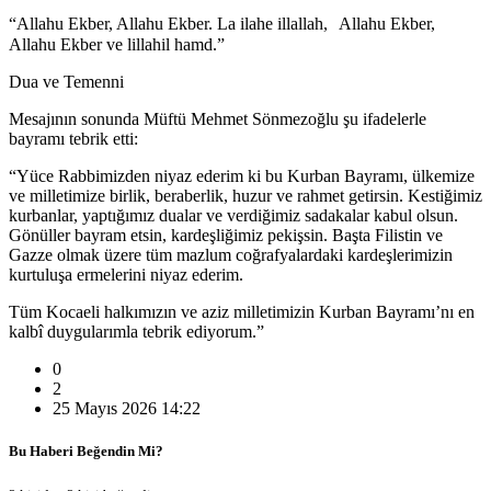
“Allahu Ekber, Allahu Ekber. La ilahe illallah, Allahu Ekber,
Allahu Ekber ve lillahil hamd.”
Dua ve Temenni
Mesajının sonunda Müftü Mehmet Sönmezoğlu şu ifadelerle
bayramı tebrik etti:
“Yüce Rabbimizden niyaz ederim ki bu Kurban Bayramı, ülkemize
ve milletimize birlik, beraberlik, huzur ve rahmet getirsin. Kestiğimiz
kurbanlar, yaptığımız dualar ve verdiğimiz sadakalar kabul olsun.
Gönüller bayram etsin, kardeşliğimiz pekişsin. Başta Filistin ve
Gazze olmak üzere tüm mazlum coğrafyalardaki kardeşlerimizin
kurtuluşa ermelerini niyaz ederim.
Tüm Kocaeli halkımızın ve aziz milletimizin Kurban Bayramı’nı en
kalbî duygularımla tebrik ediyorum.”
0
2
25 Mayıs 2026 14:22
Bu Haberi Beğendin Mi?