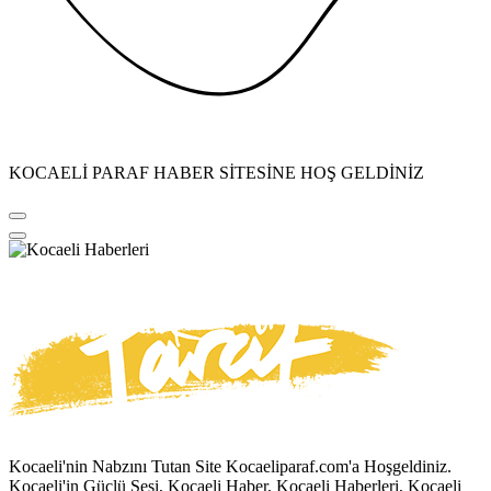
KOCAELİ PARAF HABER SİTESİNE HOŞ GELDİNİZ
Kocaeli'nin Nabzını Tutan Site Kocaeliparaf.com'a Hoşgeldiniz.
Kocaeli'in Güçlü Sesi, Kocaeli Haber, Kocaeli Haberleri, Kocaeli