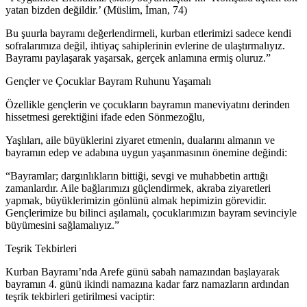
yatan bizden değildir.’ (Müslim, İman, 74)
Bu şuurla bayramı değerlendirmeli, kurban etlerimizi sadece kendi
sofralarımıza değil, ihtiyaç sahiplerinin evlerine de ulaştırmalıyız.
Bayramı paylaşarak yaşarsak, gerçek anlamına ermiş oluruz.”
Gençler ve Çocuklar Bayram Ruhunu Yaşamalı
Özellikle gençlerin ve çocukların bayramın maneviyatını derinden
hissetmesi gerektiğini ifade eden Sönmezoğlu,
Yaşlıları, aile büyüklerini ziyaret etmenin, dualarını almanın ve
bayramın edep ve adabına uygun yaşanmasının önemine değindi:
“Bayramlar; dargınlıkların bittiği, sevgi ve muhabbetin arttığı
zamanlardır. Aile bağlarımızı güçlendirmek, akraba ziyaretleri
yapmak, büyüklerimizin gönlünü almak hepimizin görevidir.
Gençlerimize bu bilinci aşılamalı, çocuklarımızın bayram sevinciyle
büyümesini sağlamalıyız.”
Teşrik Tekbirleri
Kurban Bayramı’nda Arefe günü sabah namazından başlayarak
bayramın 4. günü ikindi namazına kadar farz namazların ardından
teşrik tekbirleri getirilmesi vaciptir: