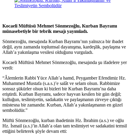
Kocaeli Müftüsü Mehmet Sönmezoğlu, Kurban Bayramı
münasebetiyle bir tebrik mesajı yayımladı.
Sönmezoğlu, mesajında Kurban Bayramı’nın yalnızca bir ibadet
değil, aynı zamanda toplumsal dayanışma, kardeşlik, paylaşma ve
Allah’a yakınlaşma vesilesi olduğunu vurguladı.
Kocaeli Müftüsü Mehmet Sönmezoğlu, mesajında şu ifadelere yer
verdi:
“Âlemlerin Rabbi Yüce Allah’a hamd, Peygamber Efendimiz Hz.
Muhammed Mustafa (s.a.s.)’e salât ve selam olsun. Rabbimize
sonsuz şükürler olsun ki bizleri bir Kurban Bayramı’na daha
eriştirdi. Kurban Bayramı, sadece hayvan kesilen bir gün değil;
kulluğun, teslimiyetin, sadakatin ve paylaşmanın zirveye çıktığı
müstesna bir zamandır. Kurban, Allah’a yakınlaşmanın en güzel
sembolüdür.”
Müftü Sönmezoğlu, kurban ibadetinin Hz. İbrahim (a.s.) ve oğlu
Hz. İsmail (a.s.)’in Allah’a olan tam teslimiyet ve sadakatini temsil
ettiğini belirterek şöyle devam etti: