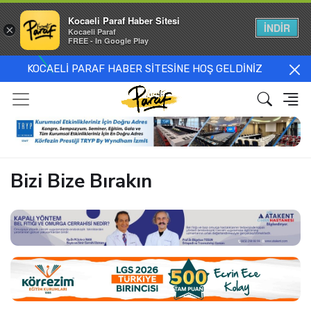
Kocaeli Paraf Haber Sitesi
İNDİR
×
Kocaeli Paraf
FREE - In Google Play
KOCAELİ PARAF HABER SİTESİNE HOŞ GELDİNİZ
Bizi Bize Bırakın