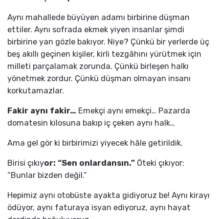
Aynı mahallede büyüyen adamı birbirine düşman
ettiler. Aynı sofrada ekmek yiyen insanlar şimdi
birbirine yan gözle bakıyor. Niye? Çünkü bir yerlerde üç
beş akıllı geçinen kişiler, kirli tezgâhını yürütmek için
milleti parçalamak zorunda. Çünkü birleşen halkı
yönetmek zordur. Çünkü düşman olmayan insanı
korkutamazlar.
Fakir aynı fakir…
Emekçi aynı emekçi… Pazarda
domatesin kilosuna bakıp iç çeken aynı halk…
Ama gel gör ki birbirimizi yiyecek hâle getirildik.
Birisi çıkıy
or: “Sen onlardansın.”
Öteki çıkıyor:
“Bunlar bizden değil.”
Hepimiz aynı otobüste ayakta gidiyoruz be! Aynı kirayı
ödüyor, aynı faturaya isyan ediyoruz, aynı hayat