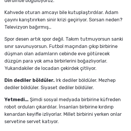
derdinde boğuluyoruz.
Kahvede oturan amcayı bile kutuplaştırdılar. Adam
çayını karıştırırken sinir krizi geçiriyor. Sorsan neden?
Televizyon bağırmış…
Spor desen artık spor değil. Takım tutmuyorsun sanki
sınır savunuyorsun. Futbol maçından çıkıp birbirine
düşman olan adamların cebinde eve götürecek
düzgün para yok ama birbirlerini boğazlıyorlar.
Yukarıdakiler de locadan çekirdek çitliyor.
Din dediler böldüler.
Irk dediler böldüler. Mezhep
dediler böldüler. Siyaset dediler böldüler.
Yetmedi…
Şimdi sosyal medyada birbirine küfreden
robot orduları çıkardılar. İnsanları birbirine kırdırıp
kenardan keyifle izliyorlar. Millet birbirini yerken onlar
servetine servet katıyor.