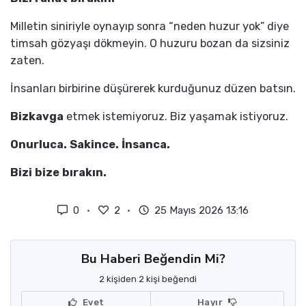
Milletin siniriyle oynayıp sonra “neden huzur yok” diye
timsah gözyaşı dökmeyin. O huzuru bozan da sizsiniz
zaten.
İnsanları birbirine düşürerek kurduğunuz düzen batsın.
Bizkavga
etmek istemiyoruz. Biz yaşamak istiyoruz.
Onurluca. Sakince. İnsanca.
Bizi bize bırakın.
0
2
25 Mayıs 2026 13:16
Bu Haberi Beğendin Mi?
2 kişiden 2 kişi beğendi
Evet
Hayır