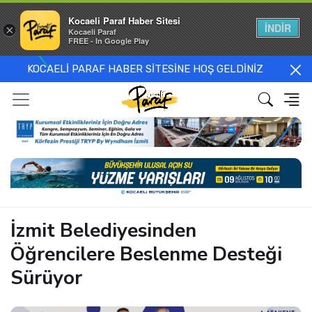
Kocaeli Paraf Haber Sitesi
İNDİR
×
Kocaeli Paraf
FREE - In Google Play
KOCAELİ PARAF HABER SİTESİNE HOŞ GELDİNİZ
İzmit Belediyesinden
Öğrencilere Beslenme Desteği
Sürüyor