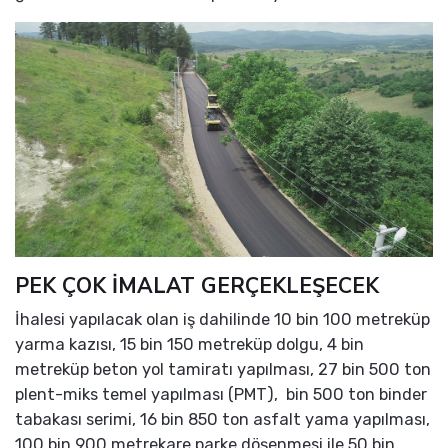
PEK ÇOK İMALAT GERÇEKLEŞECEK
İhalesi yapılacak olan iş dahilinde 10 bin 100 metreküp
yarma kazısı, 15 bin 150 metreküp dolgu, 4 bin
metreküp beton yol tamiratı yapılması, 27 bin 500 ton
plent-miks temel yapılması (PMT), bin 500 ton binder
tabakası serimi, 16 bin 850 ton asfalt yama yapılması,
100 bin 900 metrekare parke döşenmesi ile 50 bin