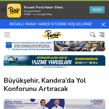
Kocaeli Paraf Haber Sitesi
İNDİR
×
Kocaeli Paraf
FREE - In Google Play
KOCAELİ PARAF HABER SİTESİNE HOŞ GELDİNİZ
Büyükşehir, Kandıra’da Yol
Konforunu Artıracak