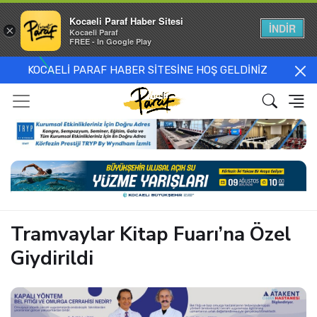
Kocaeli Paraf Haber Sitesi
İNDİR
×
Kocaeli Paraf
FREE - In Google Play
KOCAELİ PARAF HABER SİTESİNE HOŞ GELDİNİZ
Tramvaylar Kitap Fuarı’na Özel
Giydirildi