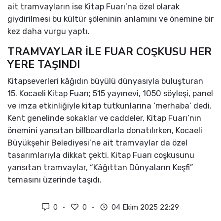
ait tramvayların ise Kitap Fuarı’na özel olarak
giydirilmesi bu kültür şöleninin anlamını ve önemine bir
kez daha vurgu yaptı.
TRAMVAYLAR İLE FUAR COŞKUSU HER
YERE TAŞINDI
Kitapseverleri kâğıdın büyülü dünyasıyla buluşturan
15. Kocaeli Kitap Fuarı; 515 yayınevi, 1050 söyleşi, panel
ve imza etkinliğiyle kitap tutkunlarına ‘merhaba’ dedi.
Kent genelinde sokaklar ve caddeler, Kitap Fuarı’nın
önemini yansıtan billboardlarla donatılırken, Kocaeli
Büyükşehir Belediyesi’ne ait tramvaylar da özel
tasarımlarıyla dikkat çekti. Kitap Fuarı coşkusunu
yansıtan tramvaylar, “Kâğıttan Dünyaların Keşfi”
temasını üzerinde taşıdı.
0
0
04 Ekim 2025 22:29