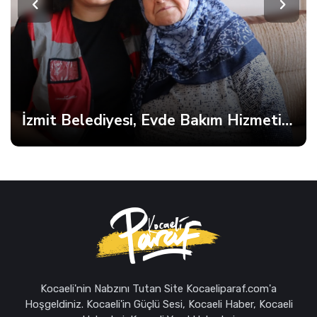
İzmit Belediyesi, Evde Bakım Hizmetine Kesintisiz Devam Ediyor
Kocaeli'nin Nabzını Tutan Site Kocaeliparaf.com'a
Hoşgeldiniz. Kocaeli'in Güçlü Sesi, Kocaeli Haber, Kocaeli