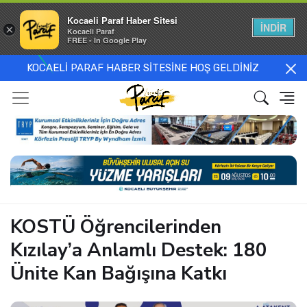
Kocaeli Paraf Haber Sitesi
İNDİR
×
Kocaeli Paraf
FREE - In Google Play
KOCAELİ PARAF HABER SİTESİNE HOŞ GELDİNİZ
KOSTÜ Öğrencilerinden
Kızılay’a Anlamlı Destek: 180
Ünite Kan Bağışına Katkı