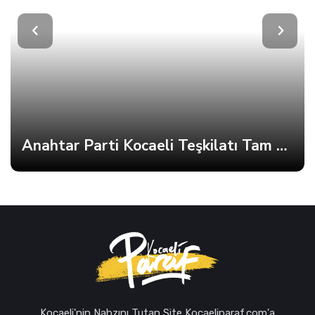
Anahtar Parti Kocaeli Teşkilatı Tam Kadro Toplandı
Kocaeli'nin Nabzını Tutan Site Kocaeliparaf.com'a