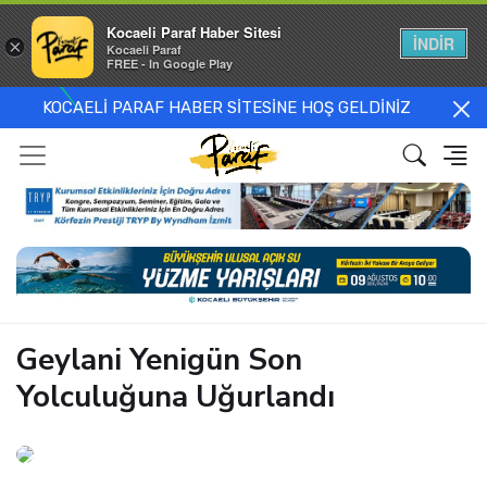
Kocaeli Paraf Haber Sitesi
İNDİR
×
Kocaeli Paraf
FREE - In Google Play
KOCAELİ PARAF HABER SİTESİNE HOŞ GELDİNİZ
Geylani Yenigün Son
Yolculuğuna Uğurlandı