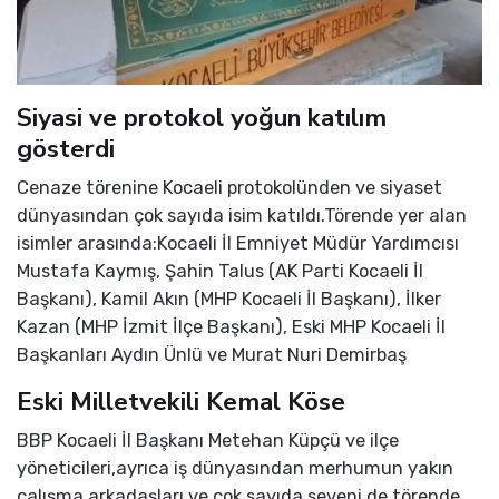
Siyasi ve protokol yoğun katılım
gösterdi
Cenaze törenine Kocaeli protokolünden ve siyaset
dünyasından çok sayıda isim katıldı.Törende yer alan
isimler arasında:Kocaeli İl Emniyet Müdür Yardımcısı
Mustafa Kaymış, Şahin Talus (AK Parti Kocaeli İl
Başkanı), Kamil Akın (MHP Kocaeli İl Başkanı), İlker
Kazan (MHP İzmit İlçe Başkanı), Eski MHP Kocaeli İl
Başkanları Aydın Ünlü ve Murat Nuri Demirbaş
Eski Milletvekili Kemal Köse
BBP Kocaeli İl Başkanı Metehan Küpçü ve ilçe
yöneticileri,ayrıca iş dünyasından merhumun yakın
çalışma arkadaşları ve çok sayıda seveni de törende