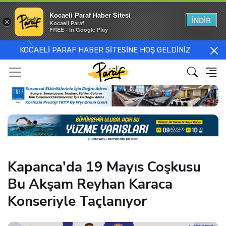
Kocaeli Paraf Haber Sitesi
İNDİR
×
Kocaeli Paraf
FREE - In Google Play
KOCAELİ PARAF HABER SİTESİNE HOŞ GELDİNİZ
Kapanca'da 19 Mayıs Coşkusu
Bu Akşam Reyhan Karaca
Konseriyle Taçlanıyor