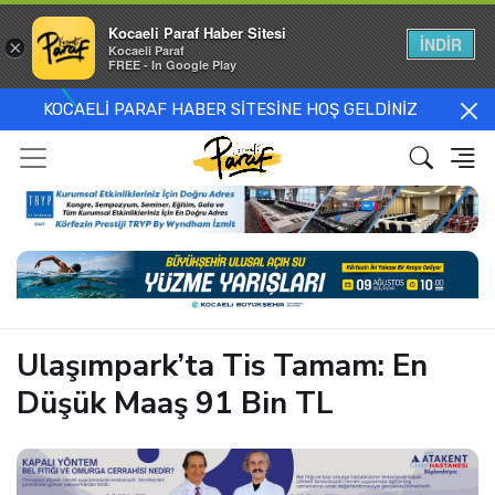
Kocaeli Paraf Haber Sitesi
İNDİR
×
Kocaeli Paraf
FREE - In Google Play
KOCAELİ PARAF HABER SİTESİNE HOŞ GELDİNİZ
Ulaşımpark’ta Tis Tamam: En
Düşük Maaş 91 Bin TL