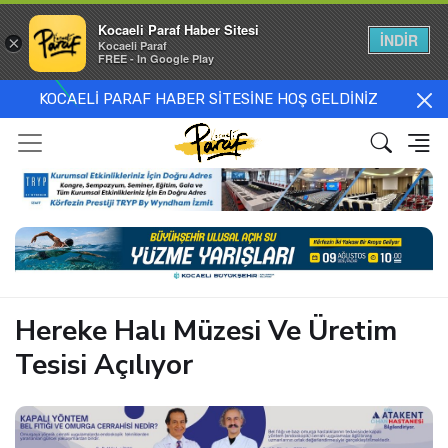
Kocaeli Paraf Haber Sitesi
İNDİR
×
Kocaeli Paraf
FREE - In Google Play
KOCAELİ PARAF HABER SİTESİNE HOŞ GELDİNİZ
Hereke Halı Müzesi Ve Üretim
Tesisi Açılıyor