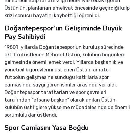
Bir süredir kalp rahatsızlığı nedeniyle tedavi gören
Üstün’ün, planlanan ameliyat öncesinde geçirdiği kalp
krizi sonucu hayatını kaybettiği öğrenildi.
Doğantepespor’un Gelişiminde Büyük
Pay Sahibiydi
1980’li yıllarda Doğantepespor’un kuruluş sürecinde
aktif rol üstlenen Mehmet Üstün, kulübün bugünlere
gelmesinde önemli emek verdi. Yıllarca başkanlık ve
yöneticilik görevlerini üstlenen Üstün, amatör
futbolun gelişmesine sunduğu katkılarla spor
camiasında saygı gören isimler arasında yer aldı.
Doğantepespor taraftarları ve spor çevreleri
tarafından “efsane başkan” olarak anılan Üstün,
kulübün üst liglere yükselme mücadelesinde de önemli
sorumluluklar üstlendi.
Spor Camiasını Yasa Boğdu