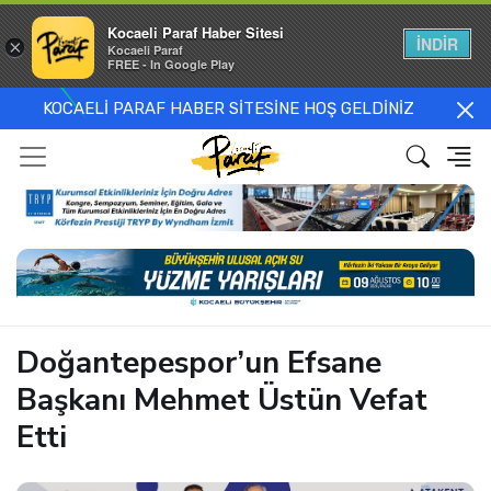
Kocaeli Paraf Haber Sitesi
İNDİR
×
Kocaeli Paraf
FREE - In Google Play
KOCAELİ PARAF HABER SİTESİNE HOŞ GELDİNİZ
Doğantepespor’un Efsane
Başkanı Mehmet Üstün Vefat
Etti