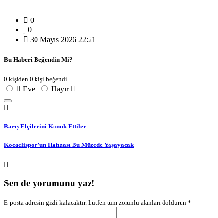
0
0
30 Mayıs 2026 22:21
Bu Haberi Beğendin Mi?
0 kişiden 0 kişi beğendi
Evet
Hayır
Barış Elçilerini Konuk Ettiler
Kocaelispor’un Hafızası Bu Müzede Yaşayacak
Sen de yorumunu yaz!
E-posta adresin gizli kalacaktır. Lütfen tüm zorunlu alanları doldurun *