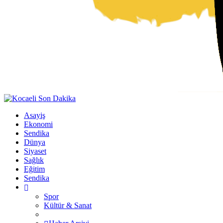
Asayiş
Ekonomi
Sendika
Dünya
Siyaset
Sağlık
Eğitim
Sendika
Spor
Kültür & Sanat