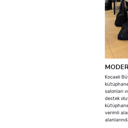
MODER
Kocaeli Bü
kütüphanele
salonları 
destek olu
kütüphanel
verimli al
alanlarınd