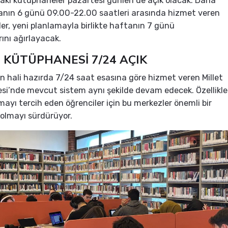
aki kütüphaneler pazartesi günleri de açık olacak. Daha
anın 6 günü 09.00-22.00 saatleri arasında hizmet veren
er, yeni planlamayla birlikte haftanın 7 günü
ını ağırlayacak.
 KÜTÜPHANESİ 7/24 AÇIK
 hali hazırda 7/24 saat esasına göre hizmet veren Millet
i’nde mevcut sistem aynı şekilde devam edecek. Özellikle
mayı tercih eden öğrenciler için bu merkezler önemli bir
 olmayı sürdürüyor.