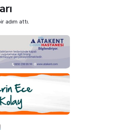
arı
r adım attı.