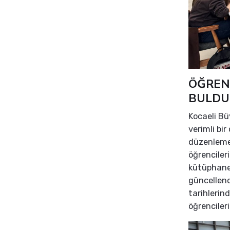
ÖĞREN
BULDU
Kocaeli Bü
verimli bi
düzenlemey
öğrenciler
kütüphanel
güncellend
tarihlerin
öğrenciler