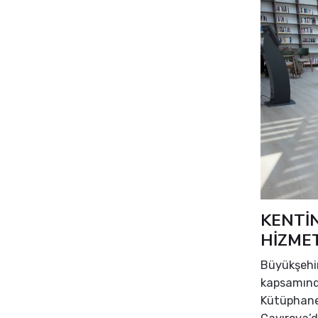
KENTİN
HİZME
Büyükşehir
kapsamında
Kütüphanes