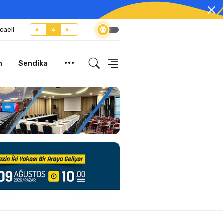
caeli
A-
A
A+
m
Sendika