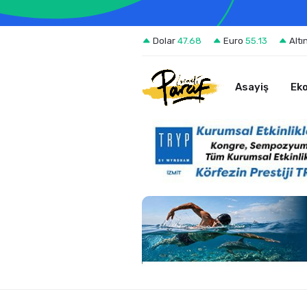
Dolar
47.68
Euro
55.13
Altı
Asayiş
Ek