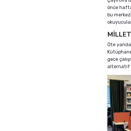
Çayırova’d
önce haft
bu merkezl
okuyucular
MİLLET
Öte yandan
Kütüphanes
gece çalış
alternatif