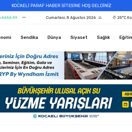
KOCAELİ PARAF HABER SİTESİNE HOŞ GELDİNİZ
n
6656.59
Cumartesi, 8 Ağustos 2026
25°C Ko
onomi
Sendika
Dünya
Siyaset
Sağlık
Eğiti