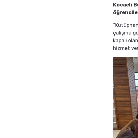
Kocaeli B
öğrenciler
“Kütüphan
çalışma gü
kapalı ola
hizmet ve