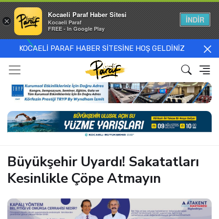
Kocaeli Paraf Haber Sitesi
İNDİR
×
Kocaeli Paraf
FREE - In Google Play
KOCAELİ PARAF HABER SİTESİNE HOŞ GELDİNİZ
Büyükşehir Uyardı! Sakatatları
Kesinlikle Çöpe Atmayın