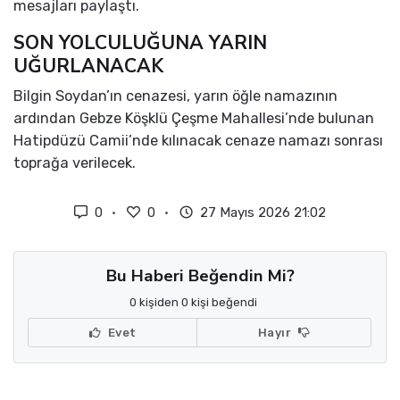
mesajları paylaştı.
SON YOLCULUĞUNA YARIN
UĞURLANACAK
Bilgin Soydan’ın cenazesi, yarın öğle namazının
ardından Gebze Köşklü Çeşme Mahallesi’nde bulunan
Hatipdüzü Camii’nde kılınacak cenaze namazı sonrası
toprağa verilecek.
0
0
27 Mayıs 2026 21:02
Bu Haberi Beğendin Mi?
0 kişiden 0 kişi beğendi
Evet
Hayır