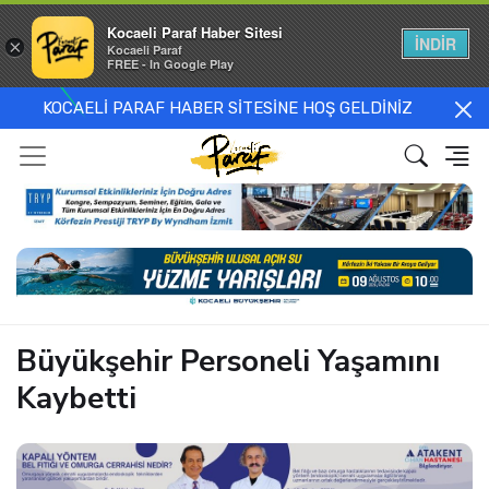
Kocaeli Paraf Haber Sitesi
İNDİR
×
Kocaeli Paraf
FREE - In Google Play
KOCAELİ PARAF HABER SİTESİNE HOŞ GELDİNİZ
Büyükşehir Personeli Yaşamını
Kaybetti