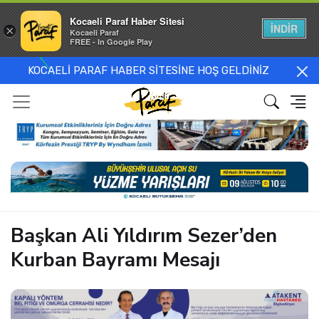
Kocaeli Paraf Haber Sitesi
İNDİR
×
Kocaeli Paraf
FREE - In Google Play
KOCAELİ PARAF HABER SİTESİNE HOŞ GELDİNİZ
Başkan Ali Yıldırım Sezer’den
Kurban Bayramı Mesajı