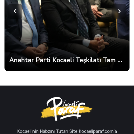
İmamoğlu’ndan Fatma Başkan’a Dayanışma Mektubu
Kocaeli'nin Nabzını Tutan Site Kocaeliparaf.com'a