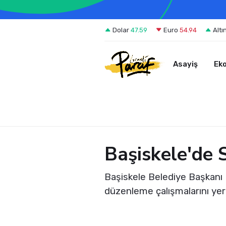
Dolar
47.59
Euro
54.94
Altı
Asayiş
Ek
Başiskele'de
Başiskele Belediye Başkanı 
düzenleme çalışmalarını yeri