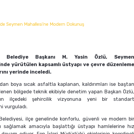
le Belediye Başkanı M. Yasin Özlü, Seyme
’nde yürütülen kapsamlı üstyapı ve çevre düzenlem
rını yerinde inceledi.
ydan boya sıcak asfaltla kaplanan, kaldırımları ise başta
lenen bölgede teknik ekibiyle denetim yapan Başkan Özlü
rın ilçedeki şehircilik vizyonuna yeni bir standar
ni vurguladı.
Belediyesi, ilçe genelinde konforlu, güvenli ve modern bi
ı sağlamak amacıyla başlattığı üstyapı hamlelerine hı
evam ediyor. Fen İşleri Müdürlüğü ekiplerinin koordinel