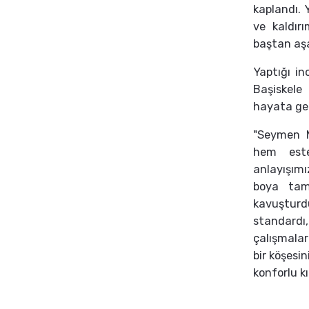
kaplandı. 
ve kaldır
baştan aşa
Yaptığı in
Başiskele
hayata geç
"Seymen M
hem este
anlayışımı
boya tama
kavuşturd
standardı
çalışmalar
bir köşesi
konforlu k