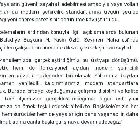
Yayaların güvenli seyahat edebilmesi amacıyla yaya yollar
ımlar da modern şehircilik standartlarına uygun şekild
ğı yenilenerek estetik bir görünüme kavuşturuldu.
celemelerin ardından konuyla ilgili açıklamalarda buluna
 Belediye Başkanı M. Yasin Özlü, Seymen Mahallesi’nd
irilen çalışmanın önemine dikkat çekerek şunları söyledi:
ahallemizde gerçekleştirdiğimiz bu üstyapı dönüşümü
tik hem de fonksiyonel açıdan modern şehircili
zın en güzel örneklerinden biri olacak. Yollarımızı boyda
men yeniledik, kaldırımlarımızı modern standartlar
uk. Burada ortaya koyduğumuz çalışma disiplini ve kalit
, tüm ilçemizde gerçekleştireceğimiz diğer üst yap
ımıza da örnek teşkil edecek nitelikte. Başiskele’mizin he
ni hem sürücüler hem de yayalar için daha yaşanabilir, dah
ılmak adına canla başla çalışmaya devam edeceğiz."