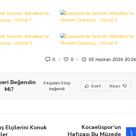
0
0
05 Haziran 2026 20:2
beri Beğendin
0 kişiden 0 kişi
Evet
Hayır
Mi?
beğendi
Kocaelispor’un
ış Elçilerini Konuk
Hafızası Bu Müzede
iler