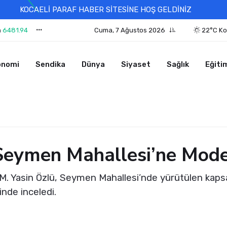
KOCAELİ PARAF HABER SİTESİNE HOŞ GELDİNİZ
n
6481.94
Cuma, 7 Ağustos 2026
22°C Ko
onomi
Sendika
Dünya
Siyaset
Sağlık
Eğiti
 Seymen Mahallesi’ne Mod
M. Yasin Özlü, Seymen Mahallesi’nde yürütülen kaps
nde inceledi.