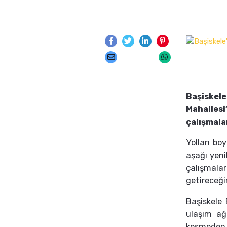
Başiske
Mahallesi
çalışmala
Yolları bo
aşağı yeni
çalışmala
getireceği
Başiskele 
ulaşım ağ
kesmeden d