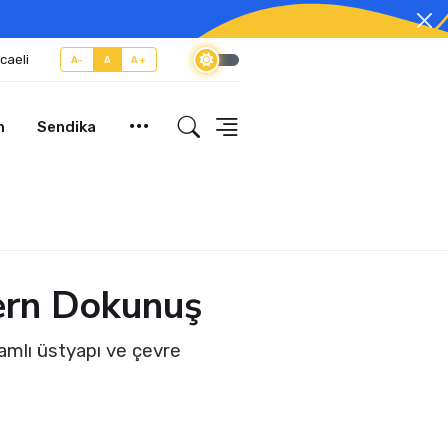
caeli
A-
A
A+
m
Sendika
ern Dokunuş
amlı üstyapı ve çevre