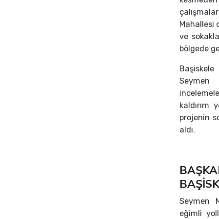
çalışmala
Mahallesi 
ve sokakl
bölgede ge
Başiskele 
Seymen M
incelemele
kaldırım 
projenin s
aldı.
BAŞKA
BAŞİS
Seymen Ma
eğimli yo