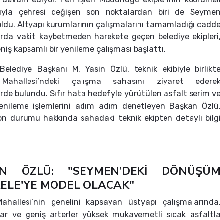
rıyla çehresi değişen son noktalardan biri de Seyme
oldu. Altyapı kurumlarının çalışmalarını tamamladığı cadd
arda vakit kaybetmeden harekete geçen belediye ekipleri
niş kapsamlı bir yenileme çalışması başlattı.
Belediye Başkanı M. Yasin Özlü, teknik ekibiyle birlikt
ahallesi’ndeki çalışma sahasını ziyaret edere
rde bulundu. Sıfır hata hedefiyle yürütülen asfalt serim v
yenileme işlemlerini adım adım denetleyen Başkan Özlü
on durumu hakkında sahadaki teknik ekipten detaylı bilg
N ÖZLÜ: "SEYMEN’DEKİ DÖNÜŞÜ
KELE'YE MODEL OLACAK"
hallesi’nin genelini kapsayan üstyapı çalışmalarında
llar ve geniş arterler yüksek mukavemetli sıcak asfaltl