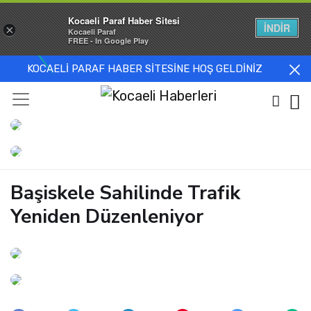
Kocaeli Paraf Haber Sitesi
İNDİR
×
Kocaeli Paraf
FREE - In Google Play
KOCAELİ PARAF HABER SİTESİNE HOŞ GELDİNİZ
Başiskele Sahilinde Trafik
Yeniden Düzenleniyor