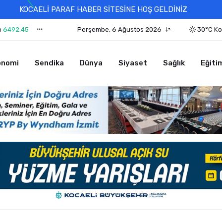
KOCAELİ PARAF HABER SİTESİNE HOŞ GELDİNİZ
n
6492.45
Perşembe, 6 Ağustos 2026
30°C Ko
onomi
Sendika
Dünya
Siyaset
Sağlık
Eğiti