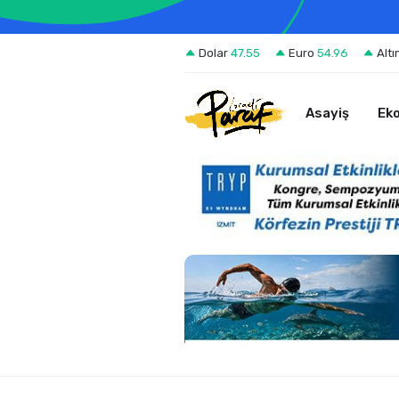
Dolar
47.55
Euro
54.96
Altı
Asayiş
Ek