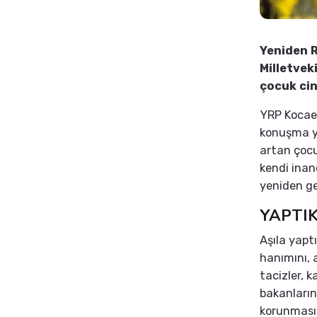
Yeniden R
Milletvek
çocuk cin
YRP Kocael
konuşma ya
artan çocu
kendi inan
yeniden ge
YAPTIK
Aşıla yapt
hanımını, 
tacizler, k
bakanların
korunması