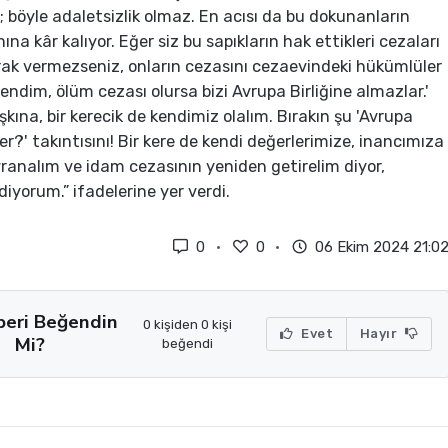
 böyle adaletsizlik olmaz. En acısı da bu dokunanların
ına kâr kalıyor. Eğer siz bu sapıkların hak ettikleri cezaları
rak vermezseniz, onların cezasını cezaevindeki hükümlüler
fendim, ölüm cezası olursa bizi Avrupa Birliğine almazlar.'
şkına, bir kerecik de kendimiz olalım. Bırakın şu 'Avrupa
der?' takıntısını! Bir kere de kendi değerlerimize, inancımıza
analım ve idam cezasının yeniden getirelim diyor,
diyorum.” ifadelerine yer verdi.
0
0
06 Ekim 2024 21:0
beri Beğendin
0 kişiden 0 kişi
Evet
Hayır
Mi?
beğendi