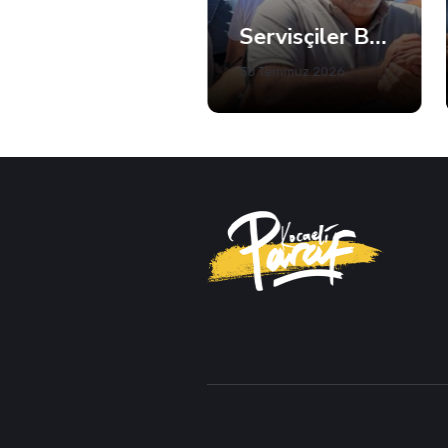
Servisçiler Büyükşehir Önünde Toplandı, Gerginlik Yaşandı
Anahtar Parti Kocaeli Teşkilatı Tam Kadro Toplandı
30 Temmuz 2026
02 Ağustos 2026