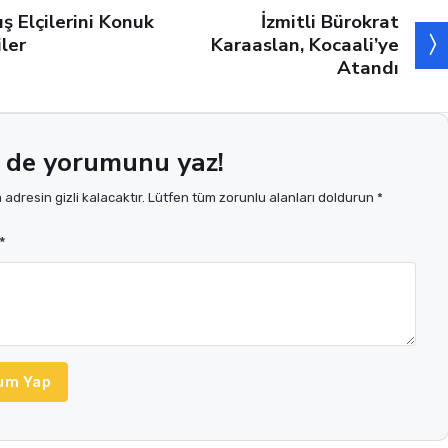
İzmitli Bürokrat
ış Elçilerini Konuk
Karaaslan, Kocaali’ye
iler
Atandı
 de yorumunu yaz!
adresin gizli kalacaktır. Lütfen tüm zorunlu alanları doldurun *
*
um Yap