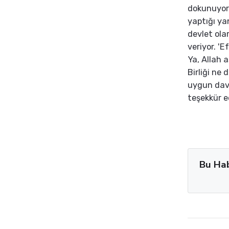
dokunuyor;
yaptığı yan
devlet ola
veriyor. 'E
Ya, Allah a
Birliği ne 
uygun davr
teşekkür e
Bu Ha