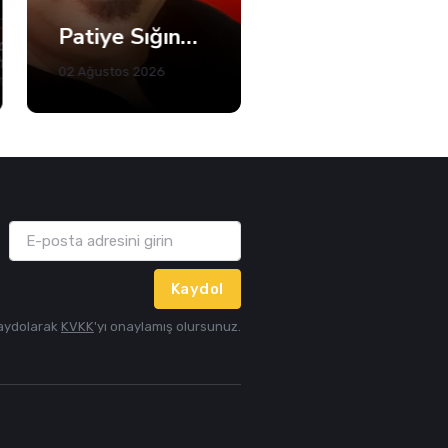
Kandıra'da Denize Girişlere Kısıtlama! Sadece 5 Plaj Açık
31 Temmuz 2026
05 Ağustos 2026
Kaydol
aydolarak
KVKK
'yı onaylamış olursunuz.