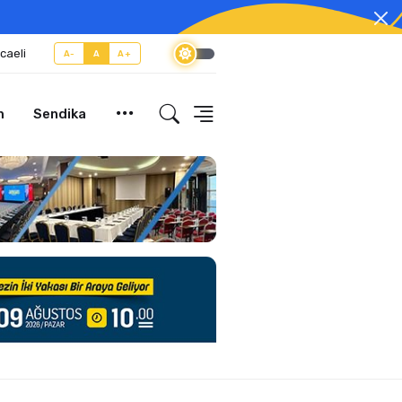
caeli
A-
A
A+
m
Sendika