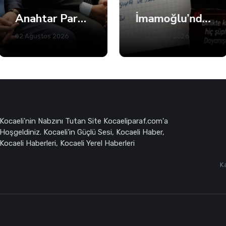
İmamoğlu’ndan Fatma Başkan’a Dayanışma Mektubu
Patiye Sığınan İnsan
02 Ağustos 2026
02 Ağustos 2026
Kocaeli'nin Nabzını Tutan Site Kocaeliparaf.com'a
Hoşgeldiniz. Kocaeli'in Güçlü Sesi, Kocaeli Haber,
Kocaeli Haberleri, Kocaeli Yerel Haberleri
K