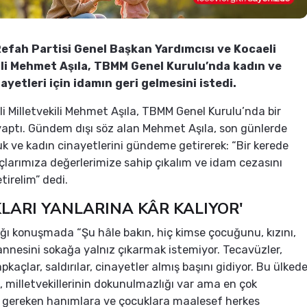
efah Partisi Genel Başkan Yardımcısı ve Kocaeli
ili Mehmet Aşıla, TBMM Genel Kurulu’nda kadın ve
ayetleri için idamın geri gelmesini istedi.
i Milletvekili Mehmet Aşıla, TBMM Genel Kurulu’nda bir
ptı. Gündem dışı söz alan Mehmet Aşıla, son günlerde
k ve kadın cinayetlerini gündeme getirerek: “Bir kerede
çlarımıza değerlerimize sahip çıkalım ve idam cezasını
tirelim” dedi.
LARI YANLARINA KÂR KALIYOR'
ığı konuşmada “Şu hâle bakın, hiç kimse çocuğunu, kızını,
annesini sokağa yalnız çıkarmak istemiyor. Tecavüzler,
apkaçlar, saldırılar, cinayetler almış başını gidiyor. Bu ülked
, milletvekillerinin dokunulmazlığı var ama en çok
 gereken hanımlara ve çocuklara maalesef herkes