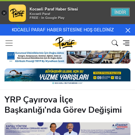
Kocaeli Paraf Haber Sitesi
İNDİR
×
Kocaeli Paraf
FREE - In Google Play
KOCAELİ PARAF HABER SİTESİNE HOŞ GELDİNİZ
YRP Çayırova İlçe
Başkanlığı’nda Görev Değişimi