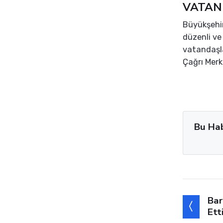
VATAN
Büyükşehir
düzenli ve 
vatandaşlar
Çağrı Merke
Bu Ha
Bar
Ett