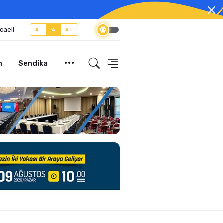
caeli
A-
A
A+
m
Sendika