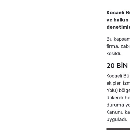
Kocaeli B
ve halkın
denetimle
Bu kapsamd
firma, zab
kesildi.
20 BİN
Kocaeli Bü
ekipler, İ
Yolu) bölg
dökerek he
duruma yol
Kanunu kap
uyguladı.