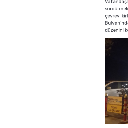
Vatandaşla
sürdürmele
çevreyi ki
Bulvarı’nd
düzenini k