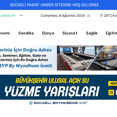
KOCAELİ PARAF HABER SİTESİNE HOŞ GELDİNİZ
n
6656.59
Cumartesi, 8 Ağustos 2026
24°C Ko
onomi
Sendika
Dünya
Siyaset
Sağlık
Eğiti