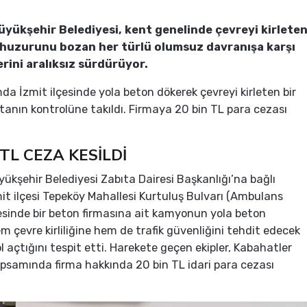
üyükşehir Belediyesi, kent genelinde çevreyi kirlete
 huzurunu bozan her türlü olumsuz davranışa karşı
rini aralıksız sürdürüyor.
a İzmit ilçesinde yola beton dökerek çevreyi kirleten bir
ıtanın kontrolüne takıldı. Firmaya 20 bin TL para cezası
 TL CEZA KESİLDİ
yükşehir Belediyesi Zabıta Dairesi Başkanlığı’na bağlı
zmit ilçesi Tepeköy Mahallesi Kurtuluş Bulvarı (Ambulans
esinde bir beton firmasına ait kamyonun yola beton
m çevre kirliliğine hem de trafik güvenliğini tehdit edecek
 açtığını tespit etti. Harekete geçen ekipler, Kabahatler
samında firma hakkında 20 bin TL idari para cezası