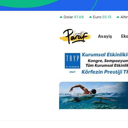
Dolar
47.68
Euro
55.13
Altı
Asayiş
Ek