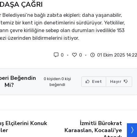
DAŞA ÇAĞRI
 Belediyesi’ne bağlı zabıta ekipleri; daha yaşanabilir,
temiz bir kent için denetimlerini sürdürüyor. Yetkililer,
ın çevre kirliliğine sebep olan durumları ivedilikle 153
zi üzerinden bildirmelerini istiyor.
0
0
01 Ekim 2025 14:2
beri Beğendin
0 kişiden 0 kişi
Evet
Hayır
Mi?
beğendi
İzmitli Bürokrat
ış Elçilerini Konuk
Karaaslan, Kocaali’ye
iler