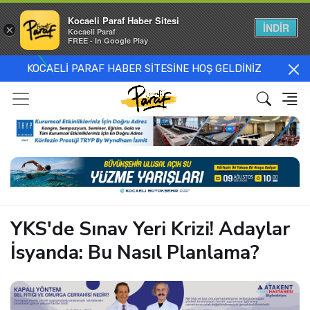
Kocaeli Paraf Haber Sitesi
İNDİR
×
Kocaeli Paraf
FREE - In Google Play
KOCAELİ PARAF HABER SİTESİNE HOŞ GELDİNİZ
YKS'de Sınav Yeri Krizi! Adaylar
İsyanda: Bu Nasıl Planlama?