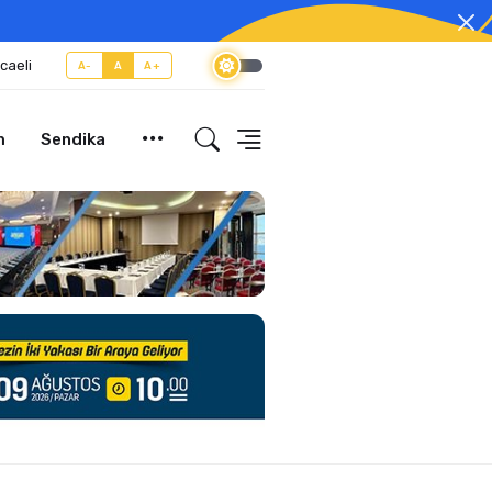
caeli
A-
A
A+
m
Sendika