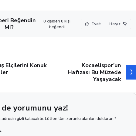
beri Beğendin
0 kişiden 0 kişi
Evet
Hayır
Mi?
beğendi
Kocaelispor’un
ış Elçilerini Konuk
Hafızası Bu Müzede
iler
Yaşayacak
 de yorumunu yaz!
adresin gizli kalacaktır. Lütfen tüm zorunlu alanları doldurun *
*