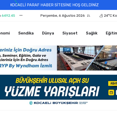
KOCAELİ PARAF HABER SİTESİNE HOŞ GELDİNİZ
n
6492.45
Perşembe, 6 Ağustos 2026
24°C Ko
onomi
Sendika
Dünya
Siyaset
Sağlık
Eğiti