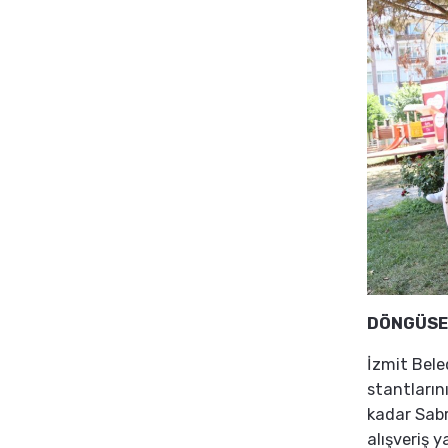
DÖNGÜSE
İzmit Bele
stantların
kadar Sabr
alışveriş