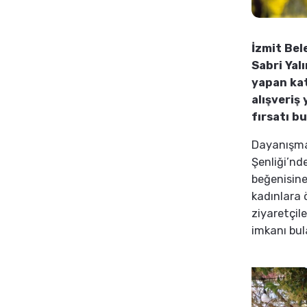
İzmit Bele
Sabri Yal
yapan kat
alışveriş
fırsatı b
Dayanışma
Şenliği’nde
beğenisine
kadınlara 
ziyaretçile
imkanı bul