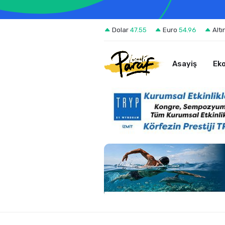
Dolar
47.55
Euro
54.96
Altı
Asayiş
Ek