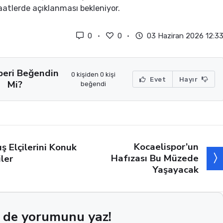
saatlerde açıklanması bekleniyor.
0
0
03 Haziran 2026 12:3
beri Beğendin
0 kişiden 0 kişi
Evet
Hayır
Mi?
beğendi
Kocaelispor’un
ış Elçilerini Konuk
Hafızası Bu Müzede
iler
Yaşayacak
 de yorumunu yaz!