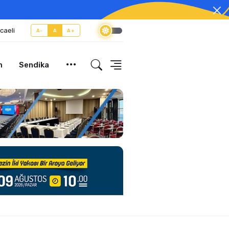
caeli
A-
A
A+
m
Sendika