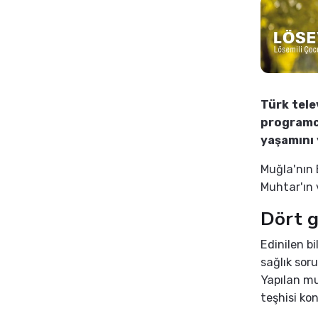
Türk tele
programc
yaşamını y
Muğla'nın 
Muhtar'ın
Dört g
Edinilen b
sağlık sor
Yapılan mu
teşhisi ko