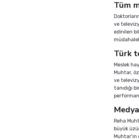
Tüm m
Doktorları
ve televiz
edinilen b
müdahalel
Türk t
Meslek hay
Muhtar, öz
ve televiz
tanıdığı b
performans
Medya
Reha Muhta
büyük üzün
Muhtar'ın 