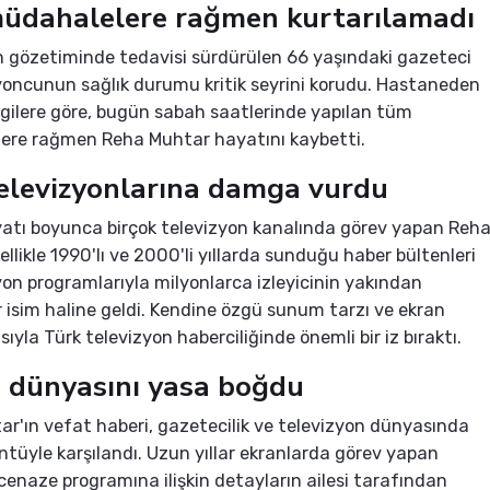
üdahalelere rağmen kurtarılamadı
n gözetiminde tedavisi sürdürülen 66 yaşındaki gazeteci
yoncunun sağlık durumu kritik seyrini korudu. Hastaneden
ilgilere göre, bugün sabah saatlerinde yapılan tüm
ere rağmen Reha Muhtar hayatını kaybetti.
elevizyonlarına damga vurdu
atı boyunca birçok televizyon kanalında görev yapan Reh
ellikle 1990'lı ve 2000'li yıllarda sunduğu haber bültenleri
yon programlarıyla milyonlarca izleyicinin yakından
ir isim haline geldi. Kendine özgü sunum tarzı ve ekran
ıyla Türk televizyon haberciliğinde önemli bir iz bıraktı.
 dünyasını yasa boğdu
r'ın vefat haberi, gazetecilik ve televizyon dünyasında
tüyle karşılandı. Uzun yıllar ekranlarda görev yapan
cenaze programına ilişkin detayların ailesi tarafından