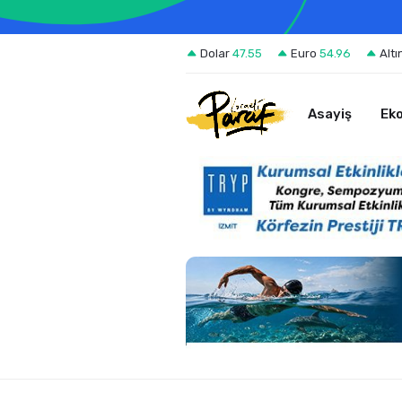
Dolar
47.55
Euro
54.96
Altı
Asayiş
Ek