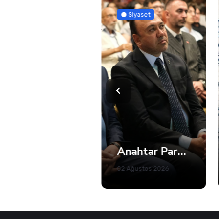
Güncel
Siyaset
Kandıra'da 5 Plajda Denize Girmek Yasaklandı
Anahtar Parti Kocaeli Teşkilatı Tam Kadro Toplandı
02 Ağustos 2026
02 Ağustos 2026