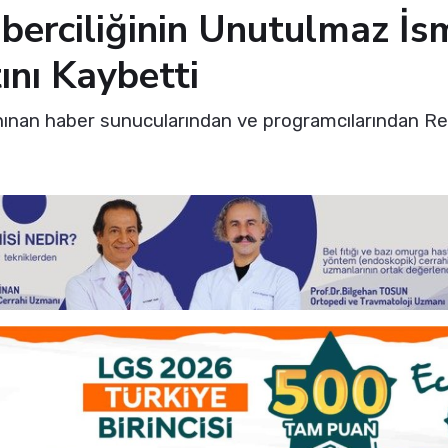
berciliğinin Unutulmaz İs
nı Kaybetti
anınan haber sunucularından ve programcılarından R