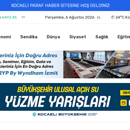
KOCAELİ PARAF HABER SİTESİNE HOŞ GELDİNİZ
n
6492.45
Perşembe, 6 Ağustos 2026
24°C Ko
onomi
Sendika
Dünya
Siyaset
Sağlık
Eğiti