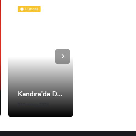
Güncel
Spor
Kandıra'da Denize Girişlere Kısıtlama! Sadece 5 Plaj Açık
Büyükakın’dan Net Mesaj: 2028’e Hazırız
31 Temmuz 2026
05 Ağustos 2026