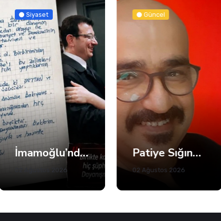
Siyaset
Güncel
İmamoğlu’ndan Fatma Başkan’a Dayanışma Mektubu
Patiye Sığınan İnsan
02 Ağustos 2026
02 Ağustos 2026