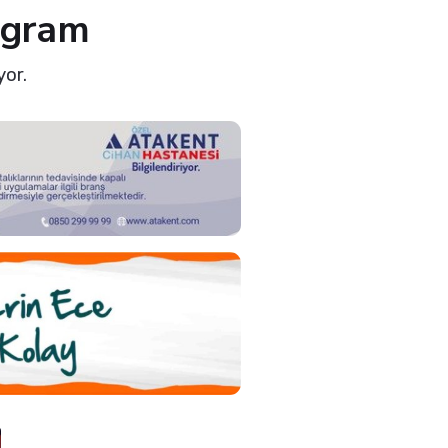
ogram
yor.