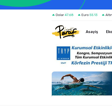
Dolar
47.68
Euro
55.13
Altı
Asayiş
Ek