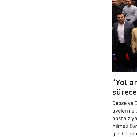
“Yol a
sürece
Gebze ve D
üyeleri il
hasta ziya
Yılmaz Bay
gibi bölgen