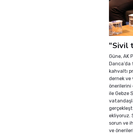
“Sivil
Güne, AK P
Darıca’da f
kahvaltı p
dernek ve 
önerilerin
ile Gebze S
vatandaşla
gerçekleşt
ekliyoruz. 
sorun ve i
ve öneriler