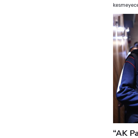
kesmeyeceği
“AK Pa