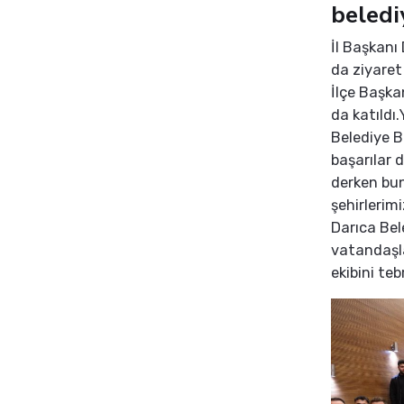
belediy
İl Başkanı
da ziyaret
İlçe Başka
da katıldı
Belediye B
başarılar d
derken bun
şehirlerim
Darıca Bel
vatandaşla
ekibini teb