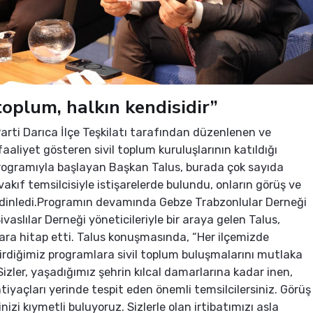
 toplum, halkın kendisidir”
arti Darıca İlçe Teşkilatı tarafından düzenlenen ve
aaliyet gösteren sivil toplum kuruluşlarının katıldığı
rogramıyla başlayan Başkan Talus, burada çok sayıda
vakıf temsilcisiyle istişarelerde bulundu, onların görüş ve
i dinledi.Programın devamında Gebze Trabzonlular Derneği
ivaslılar Derneği yöneticileriyle bir araya gelen Talus,
ra hitap etti. Talus konuşmasında, “Her ilçemizde
irdiğimiz programlara sivil toplum buluşmalarını mutlaka
Sizler, yaşadığımız şehrin kılcal damarlarına kadar inen,
htiyaçları yerinde tespit eden önemli temsilcilersiniz. Görüş
inizi kıymetli buluyoruz. Sizlerle olan irtibatımızı asla