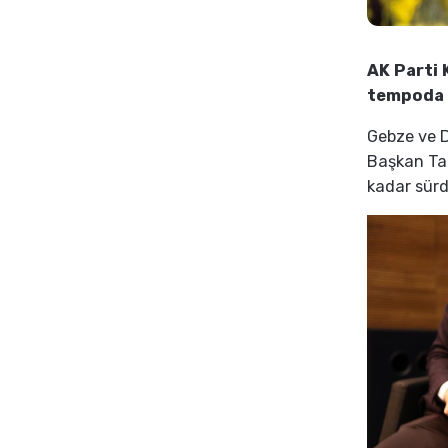
AK Parti 
tempoda 
Gebze ve D
Başkan Tal
kadar sürd