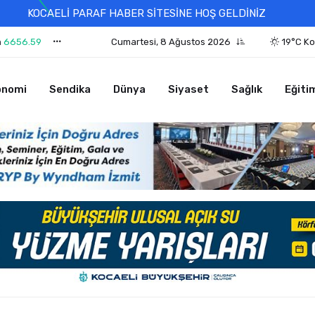
KOCAELİ PARAF HABER SİTESİNE HOŞ GELDİNİZ
n
6656.59
Cumartesi, 8 Ağustos 2026
19°C Ko
onomi
Sendika
Dünya
Siyaset
Sağlık
Eğiti