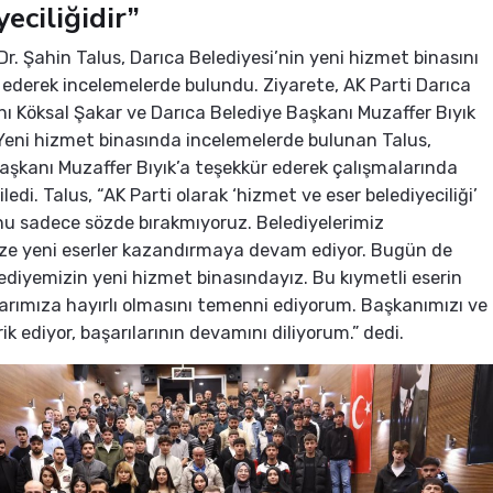
eciliğidir”
 Dr. Şahin Talus, Darıca Belediyesi’nin yeni hizmet binasını
 ederek incelemelerde bulundu. Ziyarete, AK Parti Darıca
nı Köksal Şakar ve Darıca Belediye Başkanı Muzaffer Bıyık
.Yeni hizmet binasında incelemelerde bulunan Talus,
aşkanı Muzaffer Bıyık’a teşekkür ederek çalışmalarında
iledi. Talus, “AK Parti olarak ‘hizmet ve eser belediyeciliği’
u sadece sözde bırakmıyoruz. Belediyelerimiz
ize yeni eserler kazandırmaya devam ediyor. Bugün de
ediyemizin yeni hizmet binasındayız. Bu kıymetli eserin
rımıza hayırlı olmasını temenni ediyorum. Başkanımızı ve
rik ediyor, başarılarının devamını diliyorum.” dedi.