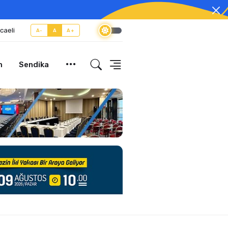
caeli
A-
A
A+
m
Sendika