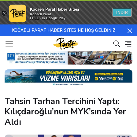
Kocaeli Paraf Haber Sitesi
İNDİR
×
Kocaeli Paraf
FREE - In Google Play
KOCAELİ PARAF HABER SİTESİNE HOŞ GELDİNİZ
Tahsin Tarhan Tercihini Yaptı:
Kılıçdaroğlu’nun MYK’sında Yer
Aldı