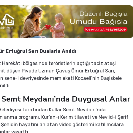
r Ertuğrul Sarı Dualarla Anıldı
 Harekâtı bölgesinde teröristlerin açtığı taciz ateşi
hit düşen Piyade Uzman Çavuş Ömür Ertuğrul Sarı,
n sene-i devriyesinde memleketi Kocaeli’nin Başiskele
nıldı.
r Semt Meydanı’nda Duygusal Anlar
Belediyesi tarafından Kullar Semt Meydanı’nda
 anma programı, Kur’an-ı Kerim tilaveti ve Mevlid-i Şerif
ı. Şehidin hayatını anlatan video gösterimi katılımcılara
nlar yaşattı.