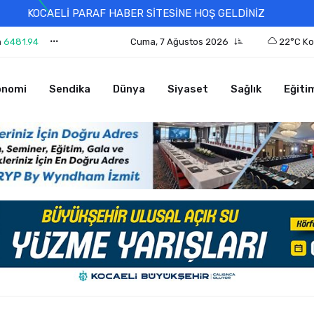
KOCAELİ PARAF HABER SİTESİNE HOŞ GELDİNİZ
n
6481.94
Cuma, 7 Ağustos 2026
22°C Ko
onomi
Sendika
Dünya
Siyaset
Sağlık
Eğiti