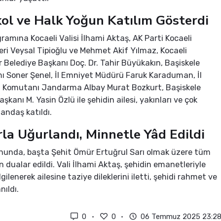
ol ve Halk Yoğun Katılım Gösterdi
amına Kocaeli Valisi İlhami Aktaş, AK Parti Kocaeli
lleri Veysal Tipioğlu ve Mehmet Akif Yılmaz, Kocaeli
 Belediye Başkanı Doç. Dr. Tahir Büyükakın, Başiskele
 Soner Şenel, İl Emniyet Müdürü Faruk Karaduman, İl
Komutanı Jandarma Albay Murat Bozkurt, Başiskele
şkanı M. Yasin Özlü ile şehidin ailesi, yakınları ve çok
andaş katıldı.
la Uğurlandı, Minnetle Yâd Edildi
nunda, başta Şehit Ömür Ertuğrul Sarı olmak üzere tüm
in dualar edildi. Vali İlhami Aktaş, şehidin emanetleriyle
gilenerek ailesine taziye dileklerini iletti, şehidi rahmet ve
nıldı.
0
0
06 Temmuz 2025 23:2