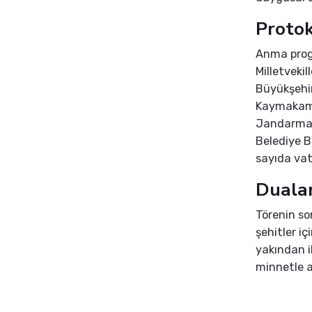
Protok
Anma progr
Milletveki
Büyükşehir
Kaymakamı
Jandarma 
Belediye Ba
sayıda vat
Dualar
Törenin so
şehitler iç
yakından il
minnetle a