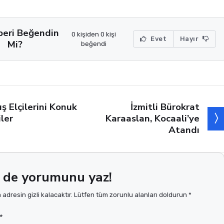
beri Beğendin
0 kişiden 0 kişi
Evet
Hayır
Mi?
beğendi
İzmitli Bürokrat
ış Elçilerini Konuk
Karaaslan, Kocaali’ye
iler
Atandı
 de yorumunu yaz!
adresin gizli kalacaktır. Lütfen tüm zorunlu alanları doldurun *
*