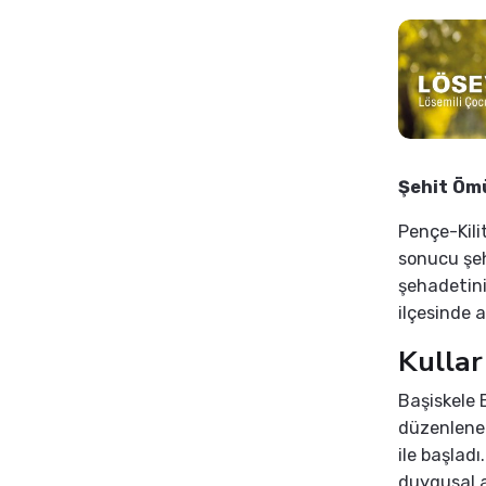
Şehit Ömü
Pençe-Kilit
sonucu şe
şehadetini
ilçesinde a
Kulla
Başiskele 
düzenlenen
ile başlad
duygusal a