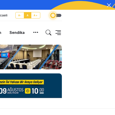
caeli
A-
A
A+
m
Sendika