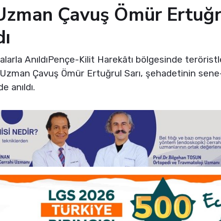
 Uzman Çavuş Ömür Ertuğru
dı
larla AnıldıPençe-Kilit Harekâtı bölgesinde teröristle
Uzman Çavuş Ömür Ertuğrul Sarı, şehadetinin sene
e anıldı.