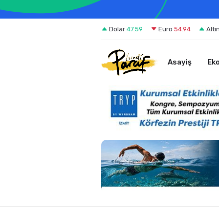
Dolar
47.59
Euro
54.94
Altı
Asayiş
Ek