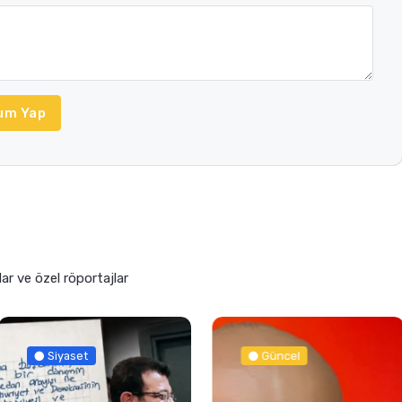
um Yap
lar ve özel röportajlar
Güncel
Güncel