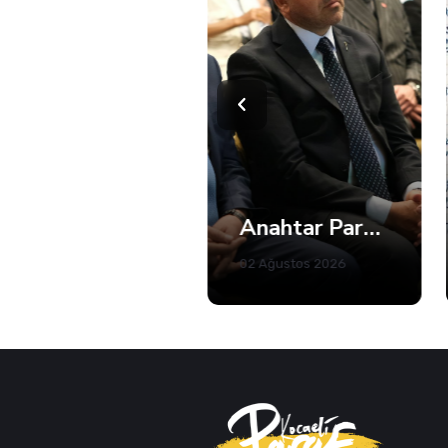
Anahtar Parti Kocaeli Teşkilatı Tam Kadro Toplandı
İmamoğlu’ndan Fatma Başkan’a Dayanışma Mektubu
02 Ağustos 2026
02 Ağustos 2026