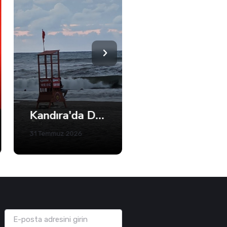
21 Yaşındaki Efe Berat Mama Hayatını Kaybetti
Büyükakın’dan Net Mesaj: 2028’e Hazırız
02 Ağustos 2026
05 Ağustos 2026