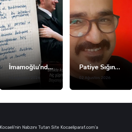
Patiye Sığınan İnsan
Kandıra'da Denize Girişlere Kısıtlama! Sadece 5 Plaj Açık
02 Ağustos 2026
31 Temmuz 2026
Kocaeli'nin Nabzını Tutan Site Kocaeliparaf.com'a