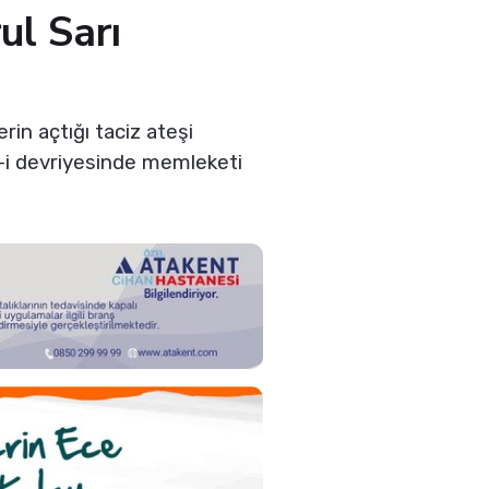
l Sarı
rin açtığı taciz ateşi
-i devriyesinde memleketi