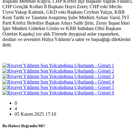
Başkanı Metehan Küpcü, CHP Körfez İlçe Başkanı Yaprak Fidancı,
CHP Gençlik Kolları İl Başkanı Hayri Zorer, CHP eski Meclis
Üyesi Yakup Kalmuk, GKD eski Başkanı Ceyhun Yalçın, KBB
Kent Tarihi ve Tanıtımı Araştırma Şube Müdürü Ayhan Varol, İYİ
Parti Körfez Belediye Başkan Adayı Salih Şirin, Zeray İnşaat İdari
İşler Müdürü Gültekin Görün ve KBB İstihdam Ofisi Başkanı
Öztekin Kaşukçi yer aldı.Törende duygusal anlar yaşanırken,
dostları ve sevenleri Hülya Yıldırım’a sabır ve başsağlığı dileklerini
iletti.
0
4
05 Kasım 2025 17:10
Bu Haberi Beğendin Mi?