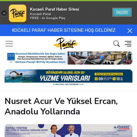
Kocaeli Paraf Haber Sitesi
İNDİR
×
Kocaeli Paraf
FREE - In Google Play
KOCAELİ PARAF HABER SİTESİNE HOŞ GELDİNİZ
Nusret Acur Ve Yüksel Ercan,
Anadolu Yollarında