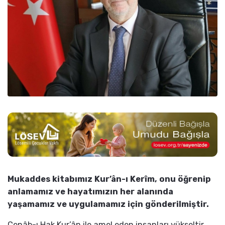
Mukaddes kitabımız Kur’ân-ı Kerîm, onu öğrenip
anlamamız ve hayatımızın her alanında
yaşamamız ve uygulamamız için gönderilmiştir.
Cenâb-ı Hak Kur’ân ile amel eden insanları yükseltir,