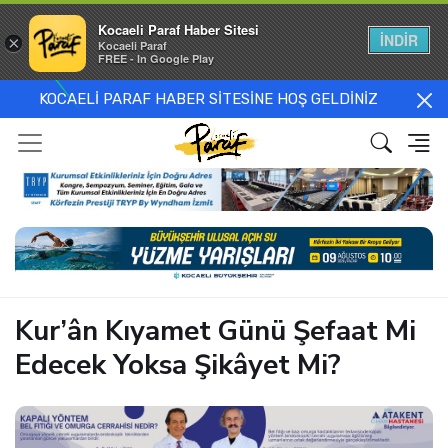
Kocaeli Paraf Haber Sitesi
İNDİR
×
Kocaeli Paraf
FREE - In Google Play
KOCAELİ PARAF HABER SİTESİNE HOŞ GELDİNİZ
Kur’ân Kıyamet Günü Şefaat Mi
Edecek Yoksa Şikâyet Mi?