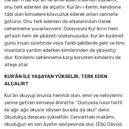
onu terk edenleri de alçaltır. Kur’ân-ı Kerîm, kendisine
tâbî olan kimselere kılavuzluk ederek onları cennete
götürür. Onu terk edenleri de arkalarından iterek
cehenneme yuvarlayıverir. Dolayısıyla Kur’ân’ın hem
şefaati hem de şikâyeti sözkonusudur. Kur’ân kıyâmet
günü insan sûretinde veya farklı şekillerde gelir ve kimi
insanlara yardım ederken kimilerinden de şikayetçi
olur. Kimilerini cehenneme karşı korurken kimilerini de
ateşe atar.
KUR’ÂN İLE YAŞAYAN YÜKSELİR, TERK EDEN
ALÇALIR?
Kur’ân okuyup onunla hemhâl olan, emir ve nehiylerini
yerine getiren kimseye âhirette: “Dünyada nasıl tertîl
ile ağır ağır okuyor idiysen burada da oku!” denir.
Okudukça derecesi yükseltilir. Cennetteki makâmı,
okuduğun en son âyetin seviyesinde olur. (Ebû Dâvûd,