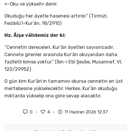
«–Oku ve yüksel!» denir.
Okuduğu her âyetle hasenesi artırılır.” (Tirmizî,
Fedâilü’l-Kur’ân, 18/2915)
Hz. Âişe vâlidemiz der ki:
“Cennetin dereceleri, Kur’ân âyetleri sayısıncadır.
Cennete girenler arasında Kur’ân okuyandan daha
fazîletli kimse yoktur.” (İbn-i Ebî Şeybe, Musannef, VI,
120/29952)
O gün kim Kur’ân’ın tamamını okursa cennetin en üst
mertebesine yükselecektir. Herkes, Kur’ân okuduğu
miktarda yükselip ona göre sevap alacaktır.
0
4
11 Haziran 2026 12:37