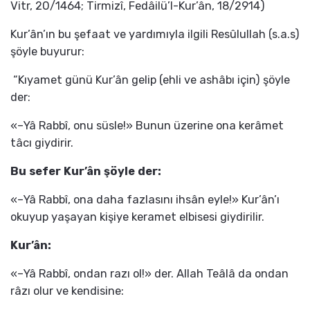
Vitr, 20/1464; Tirmizî, Fedâilü’l-Kur’ân, 18/2914)
Kur’ân’ın bu şefaat ve yardımıyla ilgili Resûlullah (s.a.s)
şöyle buyurur:
“Kıyamet günü Kur’ân gelip (ehli ve ashâbı için) şöyle
der:
«–Yâ Rabbî, onu süsle!» Bunun üzerine ona kerâmet
tâcı giydirir.
Bu sefer Kur’ân şöyle der:
«–Yâ Rabbî, ona daha fazlasını ihsân eyle!» Kur’ân’ı
okuyup yaşayan kişiye keramet elbisesi giydirilir.
Kur’ân:
«–Yâ Rabbî, ondan razı ol!» der. Allah Teâlâ da ondan
râzı olur ve kendisine: