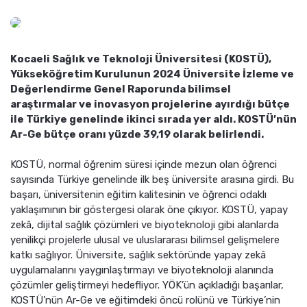
Kocaeli Sağlık ve Teknoloji Üniversitesi (KOSTÜ),
Yükseköğretim Kurulunun 2024 Üniversite İzleme ve
Değerlendirme Genel Raporunda bilimsel
araştırmalar ve inovasyon projelerine ayırdığı bütçe
ile Türkiye genelinde ikinci sırada yer aldı. KOSTÜ’nün
Ar-Ge bütçe oranı yüzde 39,19 olarak belirlendi.
KOSTÜ, normal öğrenim süresi içinde mezun olan öğrenci
sayısında Türkiye genelinde ilk beş üniversite arasına girdi. Bu
başarı, üniversitenin eğitim kalitesinin ve öğrenci odaklı
yaklaşımının bir göstergesi olarak öne çıkıyor. KOSTÜ, yapay
zekâ, dijital sağlık çözümleri ve biyoteknoloji gibi alanlarda
yenilikçi projelerle ulusal ve uluslararası bilimsel gelişmelere
katkı sağlıyor. Üniversite, sağlık sektöründe yapay zekâ
uygulamalarını yaygınlaştırmayı ve biyoteknoloji alanında
çözümler geliştirmeyi hedefliyor. YÖK’ün açıkladığı başarılar,
KOSTÜ’nün Ar-Ge ve eğitimdeki öncü rolünü ve Türkiye’nin