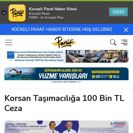
Kocaeli Paraf Haber Sitesi
İNDİR
×
Kocaeli Paraf
FREE - In Google Play
KOCAELİ PARAF HABER SİTESİNE HOŞ GELDİNİZ
Korsan Taşımacılığa 100 Bin TL
Ceza