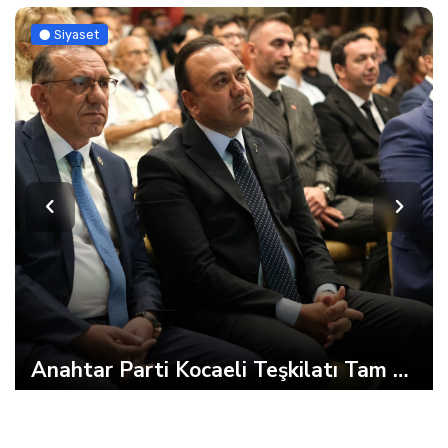
Siyaset
İmamoğlu’ndan Fatma Başkan’a Dayanışma Mektubu