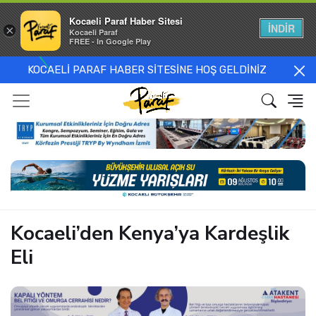
Kocaeli Paraf Haber Sitesi
İNDİR
×
Kocaeli Paraf
FREE - In Google Play
KOCAELİ PARAF HABER SİTESİNE HOŞ GELDİNİZ
Kocaeli’den Kenya’ya Kardeşlik
Eli