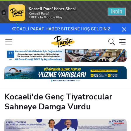
Kocaeli Paraf Haber Sitesi
İNDİR
×
Kocaeli Paraf
FREE - In Google Play
KOCAELİ PARAF HABER SİTESİNE HOŞ GELDİNİZ
Kocaeli'de Genç Tiyatrocular
Sahneye Damga Vurdu