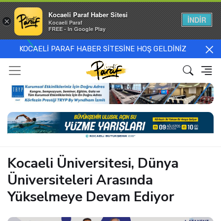
Kocaeli Paraf Haber Sitesi
İNDİR
×
Kocaeli Paraf
FREE - In Google Play
KOCAELİ PARAF HABER SİTESİNE HOŞ GELDİNİZ
Kocaeli Üniversitesi, Dünya
Üniversiteleri Arasında
Yükselmeye Devam Ediyor