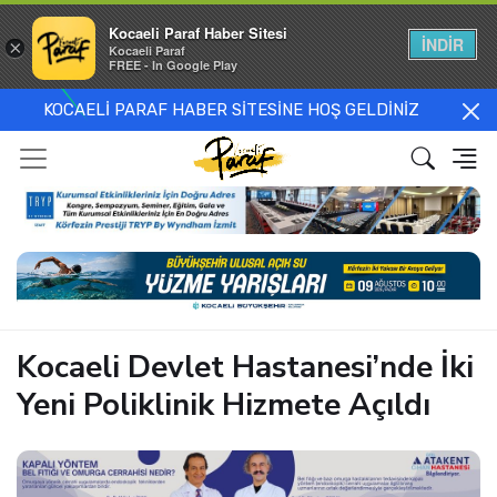
Kocaeli Paraf Haber Sitesi
İNDİR
×
Kocaeli Paraf
FREE - In Google Play
KOCAELİ PARAF HABER SİTESİNE HOŞ GELDİNİZ
Kocaeli Devlet Hastanesi’nde İki
Yeni Poliklinik Hizmete Açıldı