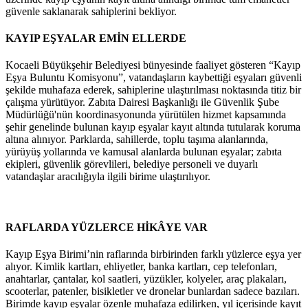
güvenle saklanarak sahiplerini bekliyor.
KAYIP EŞYALAR EMİN ELLERDE
Kocaeli Büyükşehir Belediyesi bünyesinde faaliyet gösteren “Kayıp
Eşya Buluntu Komisyonu”, vatandaşların kaybettiği eşyaları güvenli
şekilde muhafaza ederek, sahiplerine ulaştırılması noktasında titiz bir
çalışma yürütüyor. Zabıta Dairesi Başkanlığı ile Güvenlik Şube
Müdürlüğü'nün koordinasyonunda yürütülen hizmet kapsamında
şehir genelinde bulunan kayıp eşyalar kayıt altında tutularak koruma
altına alınıyor. Parklarda, sahillerde, toplu taşıma alanlarında,
yürüyüş yollarında ve kamusal alanlarda bulunan eşyalar; zabıta
ekipleri, güvenlik görevlileri, belediye personeli ve duyarlı
vatandaşlar aracılığıyla ilgili birime ulaştırılıyor.
RAFLARDA YÜZLERCE HİKÂYE VAR
Kayıp Eşya Birimi’nin raflarında birbirinden farklı yüzlerce eşya yer
alıyor. Kimlik kartları, ehliyetler, banka kartları, cep telefonları,
anahtarlar, çantalar, kol saatleri, yüzükler, kolyeler, araç plakaları,
scooterlar, patenler, bisikletler ve dronelar bunlardan sadece bazıları.
Birimde kayıp eşyalar özenle muhafaza edilirken, yıl içerisinde kayıt