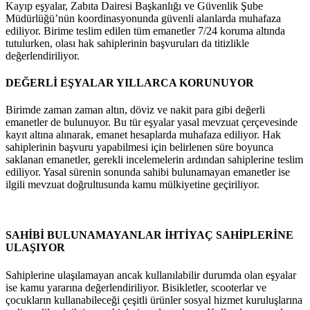
Kayıp eşyalar, Zabıta Dairesi Başkanlığı ve Güvenlik Şube
Müdürlüğü’nün koordinasyonunda güvenli alanlarda muhafaza
ediliyor. Birime teslim edilen tüm emanetler 7/24 koruma altında
tutulurken, olası hak sahiplerinin başvuruları da titizlikle
değerlendiriliyor.
DEĞERLİ EŞYALAR YILLARCA KORUNUYOR
Birimde zaman zaman altın, döviz ve nakit para gibi değerli
emanetler de bulunuyor. Bu tür eşyalar yasal mevzuat çerçevesinde
kayıt altına alınarak, emanet hesaplarda muhafaza ediliyor. Hak
sahiplerinin başvuru yapabilmesi için belirlenen süre boyunca
saklanan emanetler, gerekli incelemelerin ardından sahiplerine teslim
ediliyor. Yasal sürenin sonunda sahibi bulunamayan emanetler ise
ilgili mevzuat doğrultusunda kamu mülkiyetine geçiriliyor.
SAHİBİ BULUNAMAYANLAR İHTİYAÇ SAHİPLERİNE
ULAŞIYOR
Sahiplerine ulaşılamayan ancak kullanılabilir durumda olan eşyalar
ise kamu yararına değerlendiriliyor. Bisikletler, scooterlar ve
çocukların kullanabileceği çeşitli ürünler sosyal hizmet kuruluşlarına