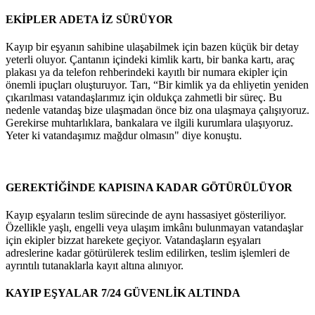
EKİPLER ADETA İZ SÜRÜYOR
Kayıp bir eşyanın sahibine ulaşabilmek için bazen küçük bir detay
yeterli oluyor. Çantanın içindeki kimlik kartı, bir banka kartı, araç
plakası ya da telefon rehberindeki kayıtlı bir numara ekipler için
önemli ipuçları oluşturuyor. Tarı, “Bir kimlik ya da ehliyetin yeniden
çıkarılması vatandaşlarımız için oldukça zahmetli bir süreç. Bu
nedenle vatandaş bize ulaşmadan önce biz ona ulaşmaya çalışıyoruz.
Gerekirse muhtarlıklara, bankalara ve ilgili kurumlara ulaşıyoruz.
Yeter ki vatandaşımız mağdur olmasın" diye konuştu.
GEREKTİĞİNDE KAPISINA KADAR GÖTÜRÜLÜYOR
Kayıp eşyaların teslim sürecinde de aynı hassasiyet gösteriliyor.
Özellikle yaşlı, engelli veya ulaşım imkânı bulunmayan vatandaşlar
için ekipler bizzat harekete geçiyor. Vatandaşların eşyaları
adreslerine kadar götürülerek teslim edilirken, teslim işlemleri de
ayrıntılı tutanaklarla kayıt altına alınıyor.
KAYIP EŞYALAR 7/24 GÜVENLİK ALTINDA