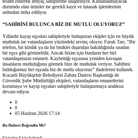
teslim edilerek ihtiyaç sahiplerine ulaştırılıyor. Kullanılamayacak
durumda olan ürünler ise gerekli kayıt ve tutanak işlemlerinin
ardından imha ediliyor.
“SAHİBİNİ BULUNCA BİZ DE MUTLU OLUYORUZ”
Yıllardır kayıp eşyaları sahipleriyle buluşturan ekipler için en büyük
mutluluk ise vatandaşların yüzündeki sevinç oluyor. Faruk Tarı, “Bir
telefon, bir kimlik ya da bir bisiklet dışarıdan bakıldığında sıradan
bir eşya gibi görünebilir. Ancak bizim için bunların her biri
vatandaşımızın emaneti. Kaybettiği eşyasına yeniden kavuşan
insanların mutluluğunu görmek bize de mutluluk veriyor. Sahibini
bulduğumuz her eşyada biz de mutlu oluyoruz” ifadelerini kullandı.
Kocaeli Büyükşehir Belediyesi Zabıta Dairesi Başkanlığı ile
Güvenlik Şube Müdürlüğü ekipleri, vatandaşların emanetlerini
korumaya ve kayıp eşyaları sahipleriyle buluşturmaya aralıksız
devam ediyor.
0
0
05 Haziran 2026 17:14
Bu Haberi Beğendin Mi?
0 kişiden 0 kişi beğendi