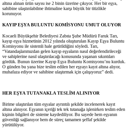
altına alınan ürün sayısı ise 2 binin üzerine çıkıyor. Her bir eşya,
sahibine ulaştırılabilme ihtimaline karşı büyük bir titizlikle
korunuyor.
KAYIP EŞYA BULUNTU KOMİSYONU UMUT OLUYOR
Kocaeli Büyükşehir Belediyesi Zabıta Şube Müdürü Faruk Tarı,
kayıp eşya hizmetinin 2012 yılında oluşturulan Kayıp Eşya Buluntu
Komisyonu ile sistemli hale getirildiğini söyledi. Tarı,
“Vatandaşlarımızdan gelen kayıp eşyaların nasıl değerlendirileceği
ve sahiplerine nasıl ulaştırılacağı konusunda yaşanan sıkıntıları
gördük. Bunun üzerine Kayıp Eşya Buluntu Komisyonu’nu kurduk.
O günden bu yana bize teslim edilen her eşyayı kayıt altına alıyor,
muhafaza ediyor ve sahibine ulaştırmak için çalışıyoruz” dedi.
HER EŞYA TUTANAKLA TESLİM ALINIYOR
Birime ulaştırılan tüm eşyalar ayrıntılı şekilde incelenerek kayıt
altına alınıyor. Eşyanın içeriği tek tek tutanağa işlenirken teslim eden
kişinin bilgileri de sisteme kaydediliyor. Bu sayede hem eşyanın
güvenliği sağlanıyor hem de süreç tamamen şeffaf şekilde
yürütülüyor.