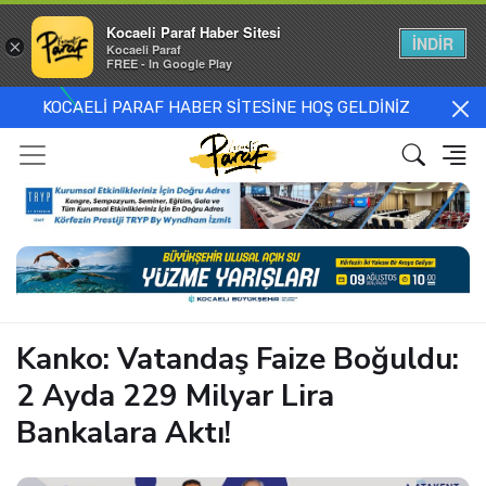
Kocaeli Paraf Haber Sitesi
İNDİR
×
Kocaeli Paraf
FREE - In Google Play
KOCAELİ PARAF HABER SİTESİNE HOŞ GELDİNİZ
Kanko: Vatandaş Faize Boğuldu:
2 Ayda 229 Milyar Lira
Bankalara Aktı!